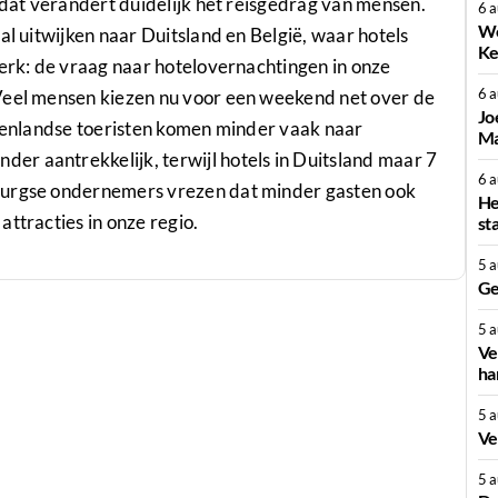
n dat verandert duidelijk het reisgedrag van mensen.
6 
We
al uitwijken naar Duitsland en België, waar hotels
Ke
terk: de vraag naar hotelovernachtingen in onze
6 
Veel mensen kiezen nu voor een weekend net over de
Jo
itenlandse toeristen komen minder vaak naar
Ma
r aantrekkelijk, terwijl hotels in Duitsland maar 7
6 
burgse ondernemers vrezen dat minder gasten ook
He
ttracties in onze regio.
st
5 
Ge
5 
Ve
ha
5 
Ve
5 