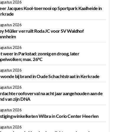
augustus 2026
er Jacques Kool-toernooi op Sportpark Kaalheide in
rkrade
augustus 2026
ey Müller verruilt Roda JC voor SV Waldhof
nnheim
augustus 2026
t weer in Parkstad: zonnig en droog, later
apelwolken; max. 26°C
augustus 2026
wonde bij brand in Oude Schachtstraat in Kerkrade
augustus 2026
rdachte roofoverval na acht jaar aangehouden aan de
nd van zijn DNA
augustus 2026
stiging winkelketen Wibra in Corio Center Heerlen
augustus 2026