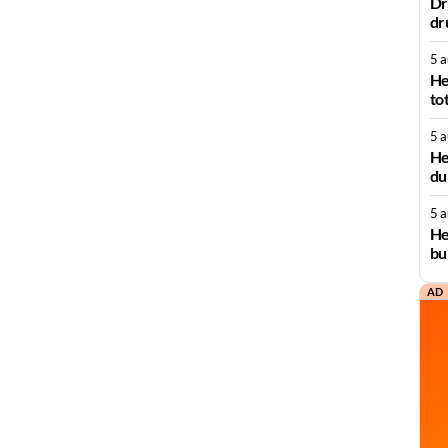
Dr
dr
5 
He
to
5 
He
du
5 
He
bu
AD