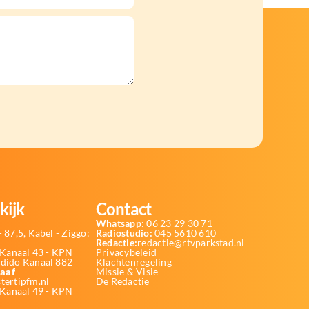
kijk
Contact
Whatsapp:
06 23 29 30 71
 87,5, Kabel - Ziggo:
Radiostudio:
045 5610 610
Redactie:
redactie@rtvparkstad.nl
Kanaal 43 - KPN
Privacybeleid
Odido Kanaal 882
Klachtenregeling
aaf
Missie & Visie
tertipfm.nl
De Redactie
 Kanaal 49 - KPN