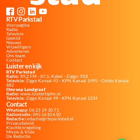
RTV Parkstad
Voorpagina
Radio
Televisie
Gemist
Nieuws
Vrijwilligers
Adverteren
Ons team
Contact
Luister en kijk
RTV Parkstad
Radio:
89,2 FM - 87,5, Kabel - Ziggo: 918
Televisie:
Ziggo Kanaal 43 - KPN Kanaal 1495 - Odido Kanaal
882
Omroep Landgraaf
Radio:
www.luistertipfm.nl
Televisie
: Ziggo Kanaal 49 - KPN Kanaal 1334
Contact
Whatsapp:
06 23 29 30 71
Radiostudio:
045 5610 610
Redactie:
redactie@rtvparkstad.nl
Privacybeleid
Klachtenregeling
Missie & Visie
De Redactie