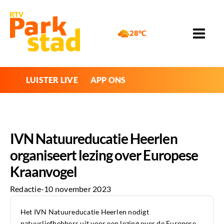
28°C
LUISTER LIVE
APP ONS
IVN Natuureducatie Heerlen
organiseert lezing over Europese
Kraanvogel
Redactie
-
10 november 2023
Het IVN Natuureducatie Heerlen nodigt
natuurliefhebbers uit voor een lezing over de Europese