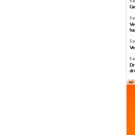
5 
Ge
5 
Ve
ha
5 
Ve
5 
Dr
dr
AD