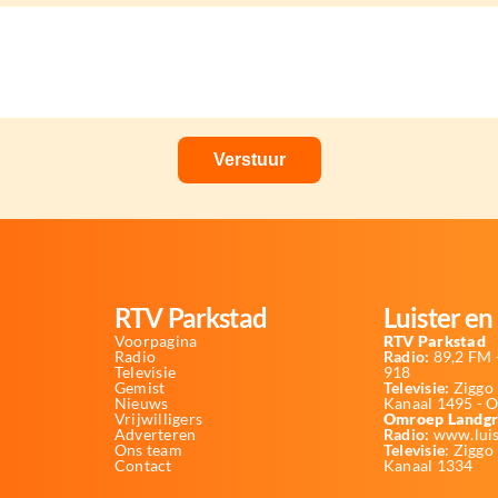
RTV Parkstad
Luister en 
Voorpagina
RTV Parkstad
Radio
Radio:
89,2 FM -
Televisie
918
Gemist
Televisie:
Ziggo 
Nieuws
Kanaal 1495 - 
Vrijwilligers
Omroep Landgr
Adverteren
Radio:
www.luis
Ons team
Televisie
: Ziggo
Contact
Kanaal 1334