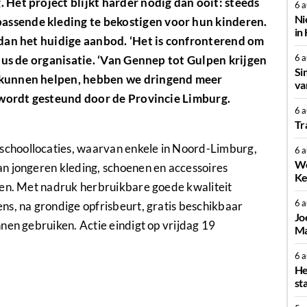
 Het project blijkt harder nodig dan ooit: steeds
6 
Ni
ssende kleding te bekostigen voor hun kinderen.
in
 dan het huidige aanbod. ‘Het is confronterend om
6 
ldus de organisatie. ‘Van Gennep tot Gulpen krijgen
Si
 kunnen helpen, hebben we dringend meer
va
f wordt gesteund door de Provincie Limburg.
6 
Tr
choollocaties, waarvan enkele in Noord-Limburg,
6 
We
n jongeren kleding, schoenen en accessoires
Ke
ven. Met nadruk herbruikbare goede kwaliteit
6 
ns, na grondige opfrisbeurt, gratis beschikbaar
Jo
nen gebruiken. Actie eindigt op vrijdag 19
Ma
6 
He
st