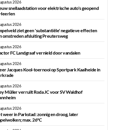
augustus 2026
euw snellaadstation voor elektrische auto's geopend
 Heerlen
augustus 2026
mpelveld ziet geen 'substantiële' negatieve effecten
n omstreden afsluiting Preutersweg
augustus 2026
actor FC Landgraaf vernield door vandalen
augustus 2026
er Jacques Kool-toernooi op Sportpark Kaalheide in
rkrade
augustus 2026
ey Müller verruilt Roda JC voor SV Waldhof
nnheim
augustus 2026
t weer in Parkstad: zonnig en droog, later
apelwolken; max. 26°C