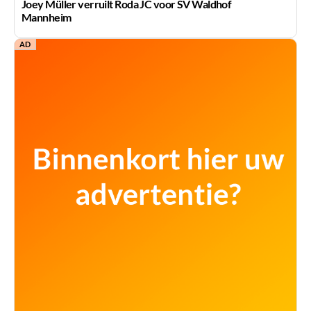
Joey Müller verruilt Roda JC voor SV Waldhof
Mannheim
AD