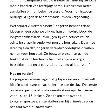
communicatieplatform op dat beter aansluit bij de social
media kanalen van leeftijdgenoten. Heerlen wil beter
aansluiten bij hun belevingswereld. Voor hun inzet en
bijdrage krijgen deze ambassadeurs een vergoeding.
Wethouder Arlette Vrusch: “Jongeren hebben frisse
ideeën en een scherpe blik op hun omgeving. Door de
jongerenambassadeurs krijgen zij een actieve rol en
echte inspraak in onderwerpen die hen raken. Daarmee
laten zij zien dat jongeren verantwoordelijkheid willen
nemen voor hun stad. Zo bouwen we samen aan de
toekomst van Heerlen. Ik ben trots op de energie,
betrokkenheid en creativiteit die zij nu al laten zien.”
Hoe nu verder?
De jongeren komen regelmatig bij elkaar en kunnen zelf
ideeën aandragen en gaan hiermee aan de slag. De eerste
onderwerpen die al op de agenda staan zijn de brieven
voor 16- en 18-jarigen. Ze denken mee over de
jongerensportpas. En ze sluiten aan bij crimelabs waar
het gaat over jeugdoverlast.