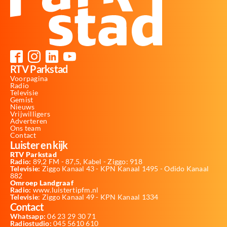
RTV Parkstad
Voorpagina
Radio
Televisie
Gemist
Nieuws
Vrijwilligers
Adverteren
Ons team
Contact
Luister en kijk
RTV Parkstad
Radio:
89,2 FM - 87,5, Kabel - Ziggo: 918
Televisie:
Ziggo Kanaal 43 - KPN Kanaal 1495 - Odido Kanaal
882
Omroep Landgraaf
Radio:
www.luistertipfm.nl
Televisie
: Ziggo Kanaal 49 - KPN Kanaal 1334
Contact
Whatsapp:
06 23 29 30 71
Radiostudio:
045 5610 610