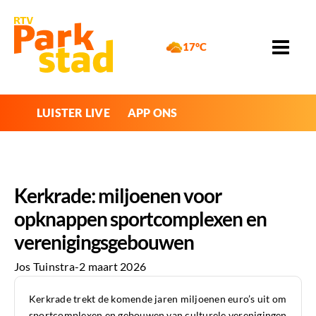
17°C
LUISTER LIVE
APP ONS
Kerkrade: miljoenen voor
opknappen sportcomplexen en
verenigingsgebouwen
Jos Tuinstra
-
2 maart 2026
Kerkrade trekt de komende jaren miljoenen euro’s uit om
sportcomplexen en gebouwen van culturele verenigingen