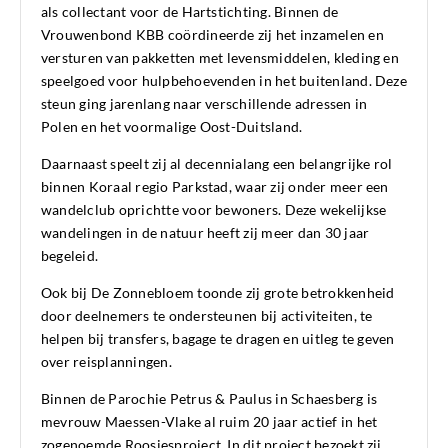
als collectant voor de Hartstichting. Binnen de
Vrouwenbond KBB coördineerde zij het inzamelen en
versturen van pakketten met levensmiddelen, kleding en
speelgoed voor hulpbehoevenden in het buitenland. Deze
steun ging jarenlang naar verschillende adressen in
Polen en het voormalige Oost-Duitsland.
Daarnaast speelt zij al decennialang een belangrijke rol
binnen Koraal regio Parkstad, waar zij onder meer een
wandelclub oprichtte voor bewoners. Deze wekelijkse
wandelingen in de natuur heeft zij meer dan 30 jaar
begeleid.
Ook bij De Zonnebloem toonde zij grote betrokkenheid
door deelnemers te ondersteunen bij activiteiten, te
helpen bij transfers, bagage te dragen en uitleg te geven
over reisplanningen.
Binnen de Parochie Petrus & Paulus in Schaesberg is
mevrouw Maessen-Vlake al ruim 20 jaar actief in het
zogenoemde Roosjesproject. In dit project bezoekt zij