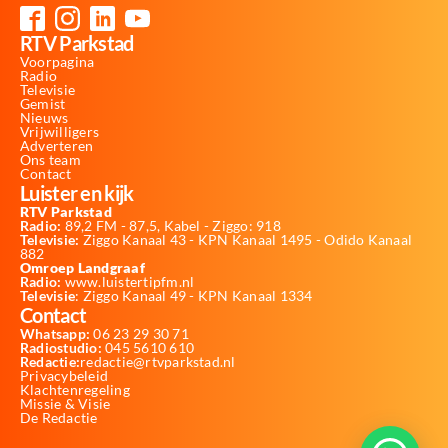
RTV Parkstad
Voorpagina
Radio
Televisie
Gemist
Nieuws
Vrijwilligers
Adverteren
Ons team
Contact
Luister en kijk
RTV Parkstad
Radio:
89,2 FM - 87,5, Kabel - Ziggo: 918
Televisie:
Ziggo Kanaal 43 - KPN Kanaal 1495 - Odido Kanaal
882
Omroep Landgraaf
Radio:
www.luistertipfm.nl
Televisie
: Ziggo Kanaal 49 - KPN Kanaal 1334
Contact
Whatsapp:
06 23 29 30 71
Radiostudio:
045 5610 610
Redactie:
redactie@rtvparkstad.nl
Privacybeleid
Klachtenregeling
Missie & Visie
De Redactie