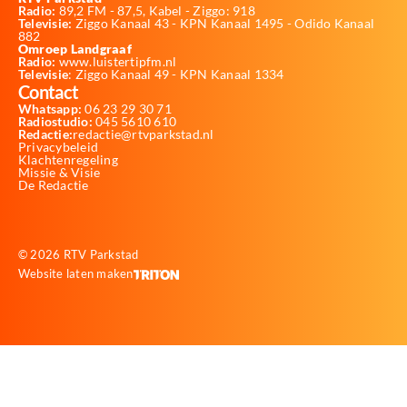
Radio:
89,2 FM - 87,5, Kabel - Ziggo: 918
Televisie:
Ziggo Kanaal 43 - KPN Kanaal 1495 - Odido Kanaal
882
Omroep Landgraaf
Radio:
www.luistertipfm.nl
Televisie
: Ziggo Kanaal 49 - KPN Kanaal 1334
Contact
Whatsapp:
06 23 29 30 71
Radiostudio:
045 5610 610
Redactie:
redactie@rtvparkstad.nl
Privacybeleid
Klachtenregeling
Missie & Visie
De Redactie
© 2026 RTV Parkstad
Website laten maken