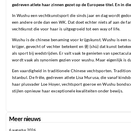
gedreven atlete haar zinnen gezet op de Europese titel. En in di
In Wushu een vechtkunstsport die sinds jaar en dag wordt gedo
een andere orde dan een WK. Dat doet echter niets af aan de fan
vechtkunst die voor haar is uitgegroeid tot een way of life.
Wushu is de chinese benaming voor krijgskunst. Wushu is een sa
krijger, gevecht of vechter betekent en 術 (shù) dat kunst bet
als sport bij wedstrijden. Er valt vaak te genieten van spectac
wordt vaak als synoniem gezien voor wushu. Maar eigenlijk is dat
Een vaardigheid in traditionele Chinese vechtsporten. Traditione
Istanbul. De frêle, gedreven atlete Lisa Murusa, die vanaf kind
haar plusvader Loe Hoyer, vechtsport goeroe en Wushu bondscoa
stijlen opnieuw haar exceptionele kwaliteiten onder bewijs.
Meer nieuws
6 augustus 2026