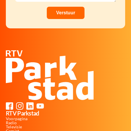
RTV Parkstad
Voorpagina
Radio
Televisie
Gemist