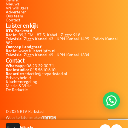
Nieuws
Vrijwilligers
Adverteren
Ons team
Contact
Luister en kijk
RTV Parkstad
Radio:
89,2 FM - 87,5, Kabel - Ziggo: 918
Televisie:
Ziggo Kanaal 43 - KPN Kanaal 1495 - Odido Kanaal
882
Omroep Landgraaf
Radio:
www.luistertipfm.nl
Televisie
: Ziggo Kanaal 49 - KPN Kanaal 1334
Contact
Whatsapp:
06 23 29 30 71
Radiostudio:
045 5610 610
Redactie:
redactie@rtvparkstad.nl
Privacybeleid
Klachtenregeling
Missie & Visie
De Redactie
© 2026 RTV Parkstad
Website laten maken
Miracle