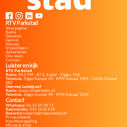
RTV Parkstad
Voorpagina
Radio
Televisie
Gemist
Nieuws
Vrijwilligers
Adverteren
Ons team
Contact
Luister en kijk
RTV Parkstad
Radio:
89,2 FM - 87,5, Kabel - Ziggo: 918
Televisie:
Ziggo Kanaal 43 - KPN Kanaal 1495 - Odido Kanaal
882
Omroep Landgraaf
Radio:
www.luistertipfm.nl
Televisie
: Ziggo Kanaal 49 - KPN Kanaal 1334
Contact
Whatsapp:
06 23 29 30 71
Radiostudio:
045 5610 610
Redactie:
redactie@rtvparkstad.nl
Privacybeleid
Klachtenregeling
Missie & Visie