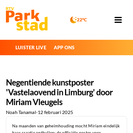
22°C
LUISTER LIVE
APP ONS
Negentiende kunstposter
'Vastelaovend in Limburg' door
Miriam Vleugels
Noah Tanamal
-
12 februari 2025
Na maanden van geheimhouding mocht Miriam eindelijk
haar creatie onthullen: de officiële poster voor