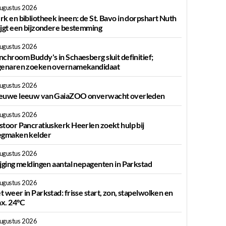
augustus 2026
rk en bibliotheek ineen: de St. Bavo in dorpshart Nuth
ijgt een bijzondere bestemming
augustus 2026
nchroom Buddy's in Schaesberg sluit definitief;
genaren zoeken overnamekandidaat
augustus 2026
euwe leeuw van GaiaZOO onverwacht overleden
augustus 2026
stoor Pancratiuskerk Heerlen zoekt hulp bij
egmaken kelder
augustus 2026
ijging meldingen aantal nepagenten in Parkstad
augustus 2026
t weer in Parkstad: frisse start, zon, stapelwolken en
x. 24°C
augustus 2026