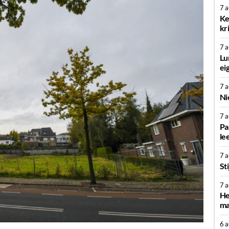
7 
Ke
kr
7 
Lu
ei
7 
Ni
7 
Pa
le
7 
St
7 
He
ma
6 