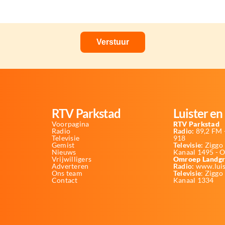
RTV Parkstad
Luister en 
Voorpagina
RTV Parkstad
Radio
Radio:
89,2 FM -
Televisie
918
Gemist
Televisie:
Ziggo 
Nieuws
Kanaal 1495 - 
Vrijwilligers
Omroep Landgr
Adverteren
Radio:
www.luis
Ons team
Televisie
: Ziggo
Contact
Kanaal 1334