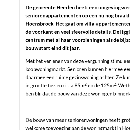
De gemeente Heerlen heeft een omgevingsver
seniorenappartementen op een nu nog braakli
Hoensbroek. Het gaat om villa-appartementen 
de voorkant en veel sfeervolle details
.
De ligg
centrum met al haar voorzieningen als de bi
bouw start eind dit jaar.
Met het verlenen van deze vergunning stimulee
koopwoningmarkt. Senioren kunnen hiermee een 
daarmee een ruime gezinswoning achter. Ze kun
2
2.
in grootte tussen circa 85m
en de 125m
Wetho
ben blij dat de bouw van deze woningen binnenko
De bouw van meer seniorenwoningen heeft grote 
welkome toevoeging aan de woningmarkt in Hoen