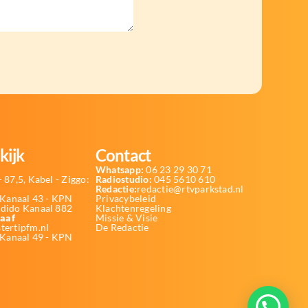
kijk
Contact
Whatsapp:
06 23 29 30 71
 87,5, Kabel - Ziggo:
Radiostudio:
045 5610 610
Redactie:
redactie@rtvparkstad.nl
Kanaal 43 - KPN
Privacybeleid
Odido Kanaal 882
Klachtenregeling
aaf
Missie & Visie
tertipfm.nl
De Redactie
 Kanaal 49 - KPN