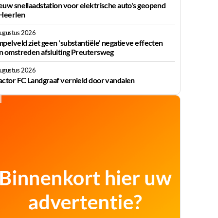
euw snellaadstation voor elektrische auto's geopend
 Heerlen
augustus 2026
mpelveld ziet geen 'substantiële' negatieve effecten
n omstreden afsluiting Preutersweg
augustus 2026
actor FC Landgraaf vernield door vandalen