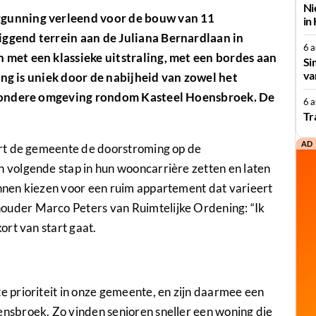
Ni
gunning verleend voor de bouw van 11
in
ggend terrein aan de Juliana Bernardlaan in
6 
met een klassieke uitstraling, met een
bordes aan
Si
va
ing is uniek door de nabijheid van zowel het
jzondere omgeving rondom Kasteel Hoensbroek.
De
6 
Tr
AD
rt de gemeente de doorstroming op de
volgende stap in hun wooncarrière zetten en laten
nen kiezen voor een ruim appartement dat varieert
uder Marco Peters van Ruimtelijke Ordening: “Ik
rt van start gaat.
prioriteit in onze gemeente, en zijn daarmee een
sbroek. Zo vinden senioren sneller een woning die