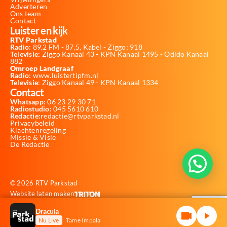
Adverteren
Ons team
Contact
Luister en kijk
RTV Parkstad
Radio:
89,2 FM - 87,5, Kabel - Ziggo: 918
Televisie:
Ziggo Kanaal 43 - KPN Kanaal 1495 - Odido Kanaal
882
Omroep Landgraaf
Radio:
www.luistertipfm.nl
Televisie
: Ziggo Kanaal 49 - KPN Kanaal 1334
Contact
Whatsapp:
06 23 29 30 71
Radiostudio:
045 5610 610
Redactie:
redactie@rtvparkstad.nl
Privacybeleid
Klachtenregeling
Missie & Visie
De Redactie
© 2026 RTV Parkstad
Website laten maken
Dracula
Nu Live
Tame Impala