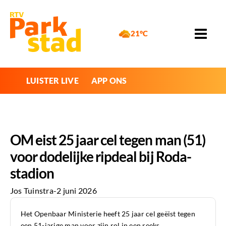
21°C
LUISTER LIVE
APP ONS
OM eist 25 jaar cel tegen man (51)
voor dodelijke ripdeal bij Roda-
stadion
Jos Tuinstra
-
2 juni 2026
Het Openbaar Ministerie heeft 25 jaar cel geëist tegen
een 51-jarige man voor zijn rol in een reeks