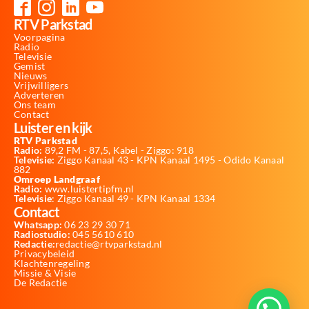
RTV Parkstad
Voorpagina
Radio
Televisie
Gemist
Nieuws
Vrijwilligers
Adverteren
Ons team
Contact
Luister en kijk
RTV Parkstad
Radio:
89,2 FM - 87,5, Kabel - Ziggo: 918
Televisie:
Ziggo Kanaal 43 - KPN Kanaal 1495 - Odido Kanaal
882
Omroep Landgraaf
Radio:
www.luistertipfm.nl
Televisie
: Ziggo Kanaal 49 - KPN Kanaal 1334
Contact
Whatsapp:
06 23 29 30 71
Radiostudio:
045 5610 610
Redactie:
redactie@rtvparkstad.nl
Privacybeleid
Klachtenregeling
Missie & Visie
De Redactie