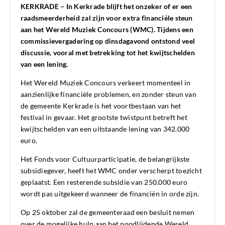
KERKRADE – In Kerkrade blijft het onzeker of er een
raadsmeerderheid zal zijn voor extra financiële steun
aan het Wereld Muziek Concours (WMC). Tijdens een
commissievergadering op dinsdagavond ontstond veel
discussie, vooral met betrekking tot het kwijtschelden
van een lening.
Het Wereld Muziek Concours verkeert momenteel in
aanzienlijke financiële problemen, en zonder steun van
de gemeente Kerkrade is het voortbestaan van het
festival in gevaar. Het grootste twistpunt betreft het
kwijtschelden van een uitstaande lening van 342.000
euro.
Het Fonds voor Cultuurparticipatie, de belangrijkste
subsidiegever, heeft het WMC onder verscherpt toezicht
geplaatst. Een resterende subsidie van 250.000 euro
wordt pas uitgekeerd wanneer de financiën in orde zijn.
Op 25 oktober zal de gemeenteraad een besluit nemen
over de mogelijke hulp aan het noodlijdende Wereld