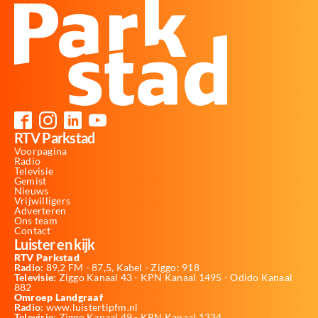
RTV Parkstad
Voorpagina
Radio
Televisie
Gemist
Nieuws
Vrijwilligers
Adverteren
Ons team
Contact
Luister en kijk
RTV Parkstad
Radio:
89,2 FM - 87,5, Kabel - Ziggo: 918
Televisie:
Ziggo Kanaal 43 - KPN Kanaal 1495 - Odido Kanaal
882
Omroep Landgraaf
Radio:
www.luistertipfm.nl
Televisie
: Ziggo Kanaal 49 - KPN Kanaal 1334