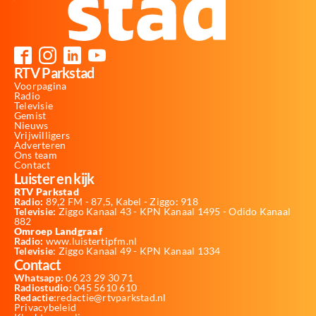
RTV Parkstad
Voorpagina
Radio
Televisie
Gemist
Nieuws
Vrijwilligers
Adverteren
Ons team
Contact
Luister en kijk
RTV Parkstad
Radio:
89,2 FM - 87,5, Kabel - Ziggo: 918
Televisie:
Ziggo Kanaal 43 - KPN Kanaal 1495 - Odido Kanaal
882
Omroep Landgraaf
Radio:
www.luistertipfm.nl
Televisie
: Ziggo Kanaal 49 - KPN Kanaal 1334
Contact
Whatsapp:
06 23 29 30 71
Radiostudio:
045 5610 610
Redactie:
redactie@rtvparkstad.nl
Privacybeleid