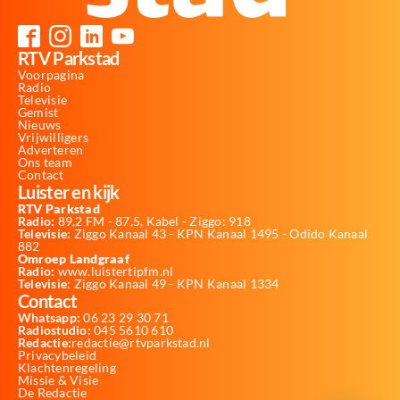
RTV Parkstad
Voorpagina
Radio
Televisie
Gemist
Nieuws
Vrijwilligers
Adverteren
Ons team
Contact
Luister en kijk
RTV Parkstad
Radio:
89,2 FM - 87,5, Kabel - Ziggo: 918
Televisie:
Ziggo Kanaal 43 - KPN Kanaal 1495 - Odido Kanaal
882
Omroep Landgraaf
Radio:
www.luistertipfm.nl
Televisie
: Ziggo Kanaal 49 - KPN Kanaal 1334
Contact
Whatsapp:
06 23 29 30 71
Radiostudio:
045 5610 610
Redactie:
redactie@rtvparkstad.nl
Privacybeleid
Klachtenregeling
Missie & Visie
De Redactie