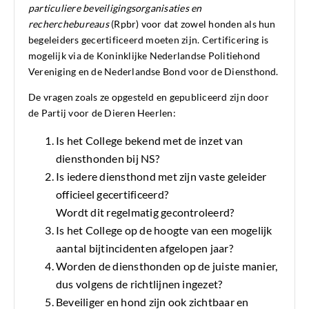
particuliere beveiligingsorganisaties en
recherchebureaus
(Rpbr) voor dat zowel honden als hun
begeleiders gecertificeerd moeten zijn. Certificering is
mogelijk via de Koninklijke Nederlandse Politiehond
Vereniging en de Nederlandse Bond voor de Diensthond.
De vragen zoals ze opgesteld en gepubliceerd zijn door
de Partij voor de Dieren Heerlen:
Is het College bekend met de inzet van
diensthonden bij NS?
Is iedere diensthond met zijn vaste geleider
officieel gecertificeerd?
Wordt dit regelmatig gecontroleerd?
Is het College op de hoogte van een mogelijk
aantal bijtincidenten afgelopen jaar?
Worden de diensthonden op de juiste manier,
dus volgens de richtlijnen ingezet?
Beveiliger en hond zijn ook zichtbaar en