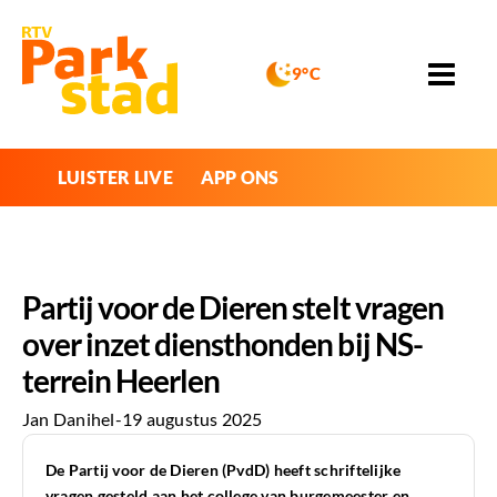
9°C
LUISTER LIVE
APP ONS
Partij voor de Dieren stelt vragen
over inzet diensthonden bij NS-
terrein Heerlen
Jan Danihel
-
19 augustus 2025
De Partij voor de Dieren (PvdD) heeft schriftelijke
vragen gesteld aan het college van burgemeester en