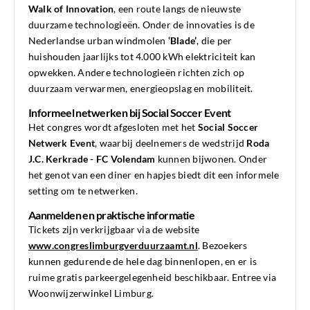
Walk of Innovation
, een route langs de nieuwste
duurzame technologieën. Onder de innovaties is de
Nederlandse urban windmolen
‘Blade’
, die per
huishouden jaarlijks tot 4.000 kWh elektriciteit kan
opwekken. Andere technologieën richten zich op
duurzaam verwarmen, energieopslag en mobiliteit.
Informeel netwerken bij Social Soccer Event
Het congres wordt afgesloten met het
Social Soccer
Netwerk Event
, waarbij deelnemers de wedstrijd
Roda
J.C. Kerkrade - FC Volendam
kunnen bijwonen. Onder
het genot van een diner en hapjes biedt dit een informele
setting om te netwerken.
Aanmelden en praktische informatie
Tickets zijn verkrijgbaar via de website
www.congreslimburgverduurzaamt.nl
. Bezoekers
kunnen gedurende de hele dag binnenlopen, en er is
ruime gratis parkeergelegenheid beschikbaar. Entree via
Woonwijzerwinkel Limburg.