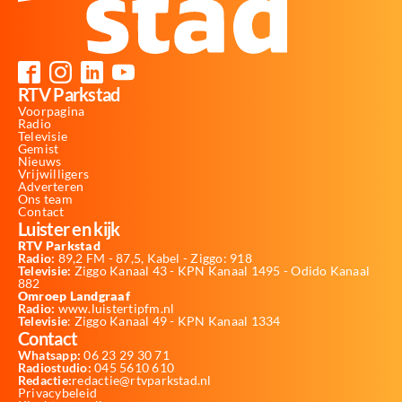
RTV Parkstad
Voorpagina
Radio
Televisie
Gemist
Nieuws
Vrijwilligers
Adverteren
Ons team
Contact
Luister en kijk
RTV Parkstad
Radio:
89,2 FM - 87,5, Kabel - Ziggo: 918
Televisie:
Ziggo Kanaal 43 - KPN Kanaal 1495 - Odido Kanaal
882
Omroep Landgraaf
Radio:
www.luistertipfm.nl
Televisie
: Ziggo Kanaal 49 - KPN Kanaal 1334
Contact
Whatsapp:
06 23 29 30 71
Radiostudio:
045 5610 610
Redactie:
redactie@rtvparkstad.nl
Privacybeleid