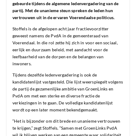
gebeurde tijdens de algemene ledenvergadering van de
partij. Met de unanieme steun spreken de leden hun
vertrouwen uit in de ervaren Voerendaalse politicus.
Stoffels is de afgelopen acht jaar fractievoorzitter
geweest namens de PvdA in de gemeenteraad van
Voerendaal. In die rol zette hij zich in voor een sociaal,
eerlijk en duurzaam beleid, met aandacht voor de
leefbaarheid van de dorpen en de belangen van
inwoners.
Tijdens dezelfde ledenvergadering is ook de
kandidatenlijst vastgesteld. Die lijst weerspiegelt volgens
de partij de gezamenlijke ambitie van GroenLinks en
PvdA om met een sterke en diverse fractie de
verkiezingen in te gaan. De volledige kandidatenlijst
wordt op een later moment bekendgemaakt.
“Het is bijzonder om dit brede en unanieme vertrouwen
te krijgen,” zegt Stoffels. “Samen met GroenLinks PvdA
wil ik blijven werken aan een gemeente waar solidariteit,