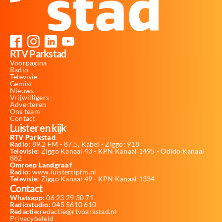
RTV Parkstad
Voorpagina
Radio
Televisie
Gemist
Nieuws
Vrijwilligers
Adverteren
Ons team
Contact
Luister en kijk
RTV Parkstad
Radio:
89,2 FM - 87,5, Kabel - Ziggo: 918
Televisie:
Ziggo Kanaal 43 - KPN Kanaal 1495 - Odido Kanaal
882
Omroep Landgraaf
Radio:
www.luistertipfm.nl
Televisie
: Ziggo Kanaal 49 - KPN Kanaal 1334
Contact
Whatsapp:
06 23 29 30 71
Radiostudio:
045 5610 610
Redactie:
redactie@rtvparkstad.nl
Privacybeleid