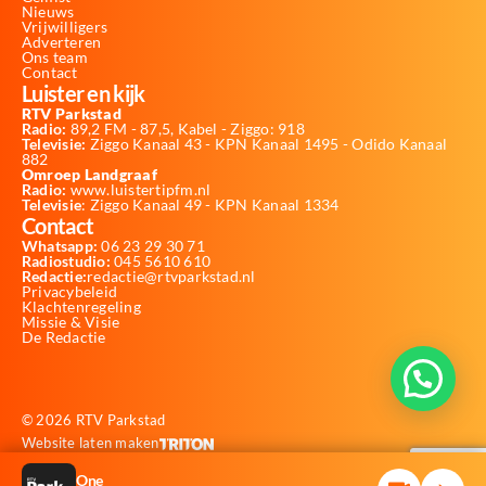
Nieuws
Vrijwilligers
Adverteren
Ons team
Contact
Luister en kijk
RTV Parkstad
Radio:
89,2 FM - 87,5, Kabel - Ziggo: 918
Televisie:
Ziggo Kanaal 43 - KPN Kanaal 1495 - Odido Kanaal
882
Omroep Landgraaf
Radio:
www.luistertipfm.nl
Televisie
: Ziggo Kanaal 49 - KPN Kanaal 1334
Contact
Whatsapp:
06 23 29 30 71
Radiostudio:
045 5610 610
Redactie:
redactie@rtvparkstad.nl
Privacybeleid
Klachtenregeling
Missie & Visie
De Redactie
© 2026 RTV Parkstad
Website laten maken
One