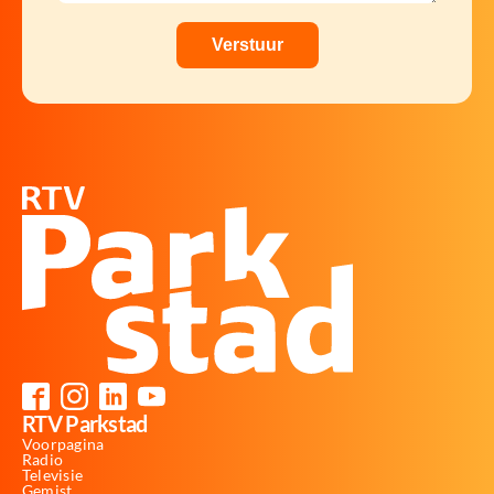
RTV Parkstad
Voorpagina
Radio
Televisie
Gemist