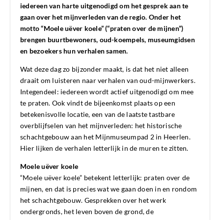
iedereen van harte uitgenodigd om het gesprek aan te
gaan over het mijnverleden van de regio. Onder het
motto “Moele uëver koele” (“praten over de mijnen”)
brengen buurtbewoners, oud-koempels, museumgidsen
en bezoekers hun verhalen samen.
Wat deze dag zo bijzonder maakt, is dat het niet alleen
draait om luisteren naar verhalen van oud-mijnwerkers.
Integendeel: iedereen wordt actief uitgenodigd om mee
te praten. Ook vindt de bijeenkomst plaats op een
betekenisvolle locatie, een van de laatste tastbare
overblijfselen van het mijnverleden: het historische
schachtgebouw aan het Mijnmuseumpad 2 in Heerlen.
Hier lijken de verhalen letterlijk in de muren te zitten.
Moele uëver koele
“Moele uëver koele” betekent letterlijk: praten over de
mijnen, en dat is precies wat we gaan doen in en rondom
het schachtgebouw. Gesprekken over het werk
ondergronds, het leven boven de grond, de