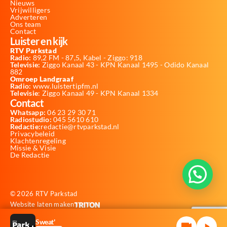
Nieuws
Vrijwilligers
Adverteren
Ons team
Contact
Luister en kijk
RTV Parkstad
Radio:
89,2 FM - 87,5, Kabel - Ziggo: 918
Televisie:
Ziggo Kanaal 43 - KPN Kanaal 1495 - Odido Kanaal
882
Omroep Landgraaf
Radio:
www.luistertipfm.nl
Televisie
: Ziggo Kanaal 49 - KPN Kanaal 1334
Contact
Whatsapp:
06 23 29 30 71
Radiostudio:
045 5610 610
Redactie:
redactie@rtvparkstad.nl
Privacybeleid
Klachtenregeling
Missie & Visie
De Redactie
© 2026 RTV Parkstad
Website laten maken
Sweat'