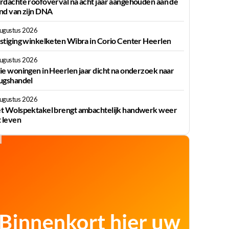
rdachte roofoverval na acht jaar aangehouden aan de
nd van zijn DNA
augustus 2026
stiging winkelketen Wibra in Corio Center Heerlen
augustus 2026
ie woningen in Heerlen jaar dicht na onderzoek naar
ugshandel
augustus 2026
t Wolspektakel brengt ambachtelijk handwerk weer
t leven