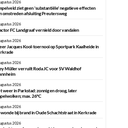
augustus 2026
mpelveld ziet geen 'substantiële' negatieve effecten
n omstreden afsluiting Preutersweg
augustus 2026
actor FC Landgraaf vernield door vandalen
augustus 2026
er Jacques Kool-toernooi op Sportpark Kaalheide in
rkrade
augustus 2026
ey Müller verruilt Roda JC voor SV Waldhof
nnheim
augustus 2026
t weer in Parkstad: zonnig en droog, later
apelwolken; max. 26°C
augustus 2026
wonde bij brand in Oude Schachtstraat in Kerkrade
augustus 2026