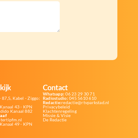
kijk
Contact
Whatsapp:
06 23 29 30 71
 87,5, Kabel - Ziggo:
Radiostudio:
045 5610 610
Redactie:
redactie@rtvparkstad.nl
Kanaal 43 - KPN
Privacybeleid
Odido Kanaal 882
Klachtenregeling
aaf
Missie & Visie
tertipfm.nl
De Redactie
 Kanaal 49 - KPN