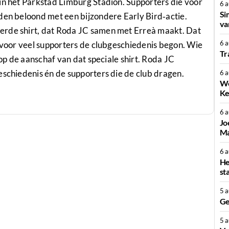
in het Parkstad Limburg Stadion. Supporters die vóór
6 
Si
den beloond met een bijzondere Early Bird‑actie.
va
erde shirt, dat Roda JC samen met Erreà maakt. Dat
6 
r voor veel supporters de clubgeschiedenis begon. Wie
Tr
 op de aanschaf van dat speciale shirt. Roda JC
eschiedenis én de supporters die de club dragen.
6 
We
Ke
6 
Jo
Ma
6 
He
st
5 
Ge
5 