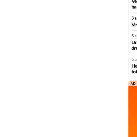
Ve
ha
5 
Ve
5 
Dr
dr
5 
He
to
AD