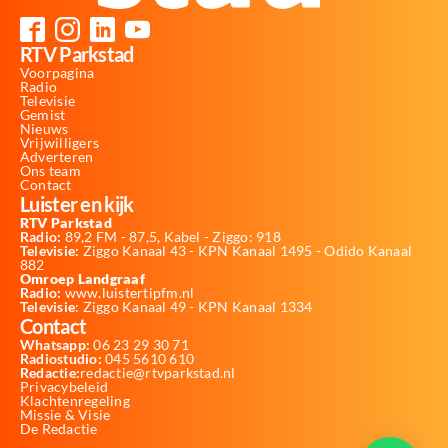
RTV Parkstad
Voorpagina
Radio
Televisie
Gemist
Nieuws
Vrijwilligers
Adverteren
Ons team
Contact
Luister en kijk
RTV Parkstad
Radio:
89,2 FM - 87,5, Kabel - Ziggo: 918
Televisie:
Ziggo Kanaal 43 - KPN Kanaal 1495 - Odido Kanaal
882
Omroep Landgraaf
Radio:
www.luistertipfm.nl
Televisie
: Ziggo Kanaal 49 - KPN Kanaal 1334
Contact
Whatsapp:
06 23 29 30 71
Radiostudio:
045 5610 610
Redactie:
redactie@rtvparkstad.nl
Privacybeleid
Klachtenregeling
Missie & Visie
De Redactie