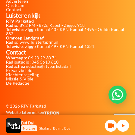
Adverteren
Ons team
Contact
Luister en kijk
RTV Parkstad
Radio:
89,2 FM - 87,5, Kabel - Ziggo: 918
Televisie:
Ziggo Kanaal 43 - KPN Kanaal 1495 - Odido Kanaal
882
Omroep Landgraaf
Radio:
www.luistertipfm.nl
Televisie
: Ziggo Kanaal 49 - KPN Kanaal 1334
Contact
Whatsapp:
06 23 29 30 71
Radiostudio:
045 5610 610
Redactie:
redactie@rtvparkstad.nl
Privacybeleid
Klachtenregeling
Missie & Visie
De Redactie
© 2026 RTV Parkstad
Website laten maken
Dai Dai
Nu Live
Shakira, Burna Boy