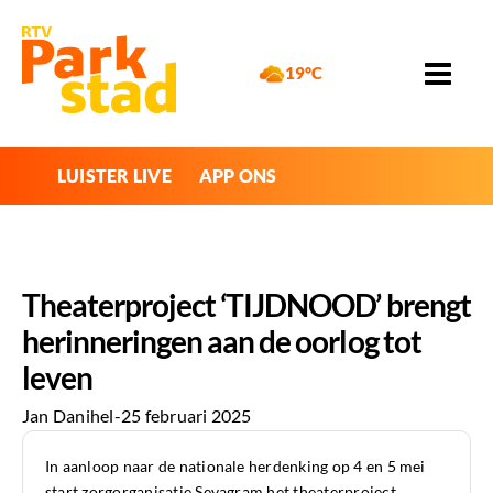
19°C
LUISTER LIVE
APP ONS
Theaterproject ‘TIJDNOOD’ brengt
herinneringen aan de oorlog tot
leven
Jan Danihel
-
25 februari 2025
In aanloop naar de nationale herdenking op 4 en 5 mei
start zorgorganisatie Sevagram het theaterproject