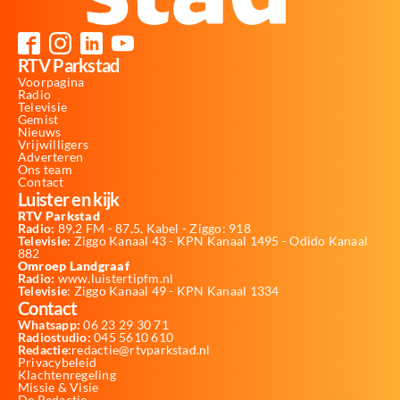
RTV Parkstad
Voorpagina
Radio
Televisie
Gemist
Nieuws
Vrijwilligers
Adverteren
Ons team
Contact
Luister en kijk
RTV Parkstad
Radio:
89,2 FM - 87,5, Kabel - Ziggo: 918
Televisie:
Ziggo Kanaal 43 - KPN Kanaal 1495 - Odido Kanaal
882
Omroep Landgraaf
Radio:
www.luistertipfm.nl
Televisie
: Ziggo Kanaal 49 - KPN Kanaal 1334
Contact
Whatsapp:
06 23 29 30 71
Radiostudio:
045 5610 610
Redactie:
redactie@rtvparkstad.nl
Privacybeleid
Klachtenregeling
Missie & Visie
De Redactie