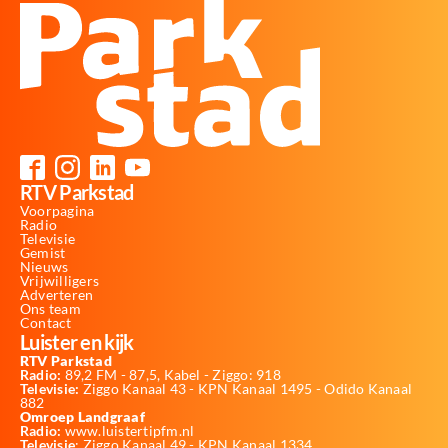
RTV Parkstad
Voorpagina
Radio
Televisie
Gemist
Nieuws
Vrijwilligers
Adverteren
Ons team
Contact
Luister en kijk
RTV Parkstad
Radio:
89,2 FM - 87,5, Kabel - Ziggo: 918
Televisie:
Ziggo Kanaal 43 - KPN Kanaal 1495 - Odido Kanaal
882
Omroep Landgraaf
Radio:
www.luistertipfm.nl
Televisie
: Ziggo Kanaal 49 - KPN Kanaal 1334