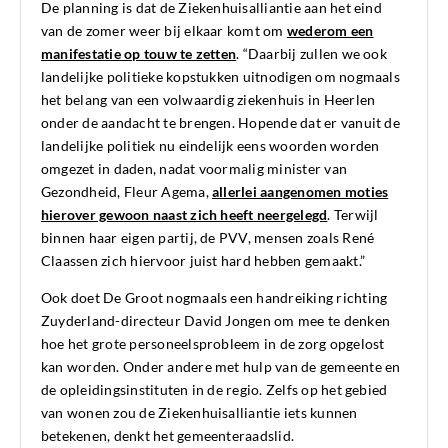
De planning is dat de Ziekenhuisalliantie aan het eind
van de zomer weer bij elkaar komt om
wederom een
manifestatie op touw te zetten
. “Daarbij zullen we ook
landelijke politieke kopstukken uitnodigen om nogmaals
het belang van een volwaardig ziekenhuis in Heerlen
onder de aandacht te brengen. Hopende dat er vanuit de
landelijke politiek nu eindelijk eens woorden worden
omgezet in daden, nadat voormalig minister van
Gezondheid, Fleur Agema,
allerlei aangenomen moties
hierover gewoon naast zich heeft neergelegd
. Terwijl
binnen haar eigen partij, de PVV, mensen zoals René
Claassen zich hiervoor juist hard hebben gemaakt.”
Ook doet De Groot nogmaals een handreiking richting
Zuyderland-directeur David Jongen om mee te denken
hoe het grote personeelsprobleem in de zorg opgelost
kan worden. Onder andere met hulp van de gemeente en
de opleidingsinstituten in de regio. Zelfs op het gebied
van wonen zou de Ziekenhuisalliantie iets kunnen
betekenen, denkt het gemeenteraadslid.