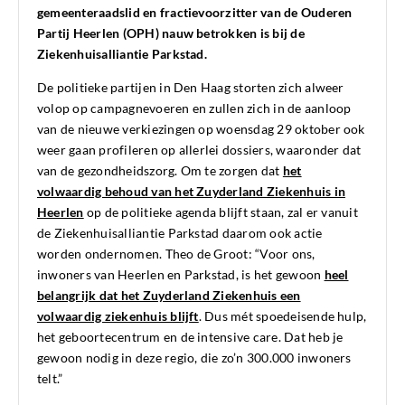
gemeenteraadslid en fractievoorzitter van de Ouderen
Partij Heerlen (OPH) nauw betrokken is bij de
Ziekenhuisalliantie Parkstad.
De politieke partijen in Den Haag storten zich alweer
volop op campagnevoeren en zullen zich in de aanloop
van de nieuwe verkiezingen op woensdag 29 oktober ook
weer gaan profileren op allerlei dossiers, waaronder dat
van de gezondheidszorg. Om te zorgen dat
het
volwaardig behoud van het Zuyderland Ziekenhuis in
Heerlen
op de politieke agenda blijft staan, zal er vanuit
de Ziekenhuisalliantie Parkstad daarom ook actie
worden ondernomen. Theo de Groot: “Voor ons,
inwoners van Heerlen en Parkstad, is het gewoon
heel
belangrijk dat het Zuyderland Ziekenhuis een
volwaardig ziekenhuis blijft
. Dus mét spoedeisende hulp,
het geboortecentrum en de intensive care. Dat heb je
gewoon nodig in deze regio, die zo’n 300.000 inwoners
telt.”