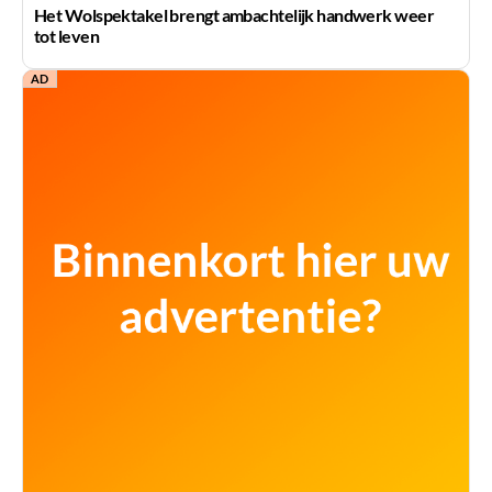
Het Wolspektakel brengt ambachtelijk handwerk weer
tot leven
AD