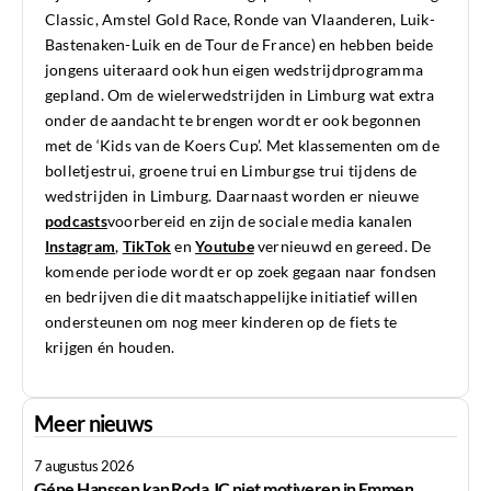
Classic, Amstel Gold Race, Ronde van Vlaanderen, Luik-
Bastenaken-Luik en de Tour de France) en hebben beide
jongens uiteraard ook hun eigen wedstrijdprogramma
gepland. Om de wielerwedstrijden in Limburg wat extra
onder de aandacht te brengen wordt er ook begonnen
met de ‘Kids van de Koers Cup’. Met klassementen om de
bolletjestrui, groene trui en Limburgse trui tijdens de
wedstrijden in Limburg. Daarnaast worden er nieuwe
podcasts
voorbereid en zijn de sociale media kanalen
Instagram
,
TikTok
en
Youtube
vernieuwd en gereed. De
komende periode wordt er op zoek gegaan naar fondsen
en bedrijven die dit maatschappelijke initiatief willen
ondersteunen om nog meer kinderen op de fiets te
krijgen én houden.
Meer nieuws
7 augustus 2026
Géne Hanssen kan Roda JC niet motiveren in Emmen