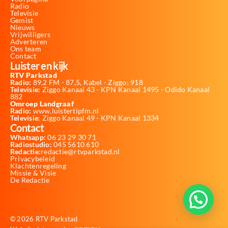
Radio
Televisie
Gemist
Nieuws
Vrijwilligers
Adverteren
Ons team
Contact
Luister en kijk
RTV Parkstad
Radio:
89,2 FM - 87,5, Kabel - Ziggo: 918
Televisie:
Ziggo Kanaal 43 - KPN Kanaal 1495 - Odido Kanaal
882
Omroep Landgraaf
Radio:
www.luistertipfm.nl
Televisie
: Ziggo Kanaal 49 - KPN Kanaal 1334
Contact
Whatsapp:
06 23 29 30 71
Radiostudio:
045 5610 610
Redactie:
redactie@rtvparkstad.nl
Privacybeleid
Klachtenregeling
Missie & Visie
De Redactie
© 2026 RTV Parkstad