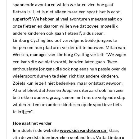
spannende avonturen willen we laten zien hoe gaaf
fietsen is! Het is niet alleen maar een sport, het is echt
supertof! We hebben al veel avonturen meegemaakt op
onze fietsen en daarom willen we dat zoveel mogelijk
andere kinderen ook gaan fietsen!”, aldus Jean.
Limburg Cycling besloot vervolgens beide jongens te
helpen om hun platform verder uit te bouwen. Milan van
Wersch, manager van Limburg Cycling vertelt: “We zagen
een kans die we niet voorbij konden laten gaan. Twee
enthousiaste jongens die ook nog eens hun passie over de
wielersport durven te delen richting andere kinderen.
Zoiets kun je zelf niet bedenken, maar ontstaat gewoon.
Al snel bleek dat Jean en Joep, en uiteraard ook hun zeer
betrokken ouders, graag samen met ons de volgende stap
wilden zetten om andere kinderen op de sportieve fiets
te krijgen”.
Hoe gaat het verder
Inmiddels is de website
www.kidsvandekoers.nl
klaar,
zijn de wedstrijdenbezoeken gepland (o.a. Volta Limburg