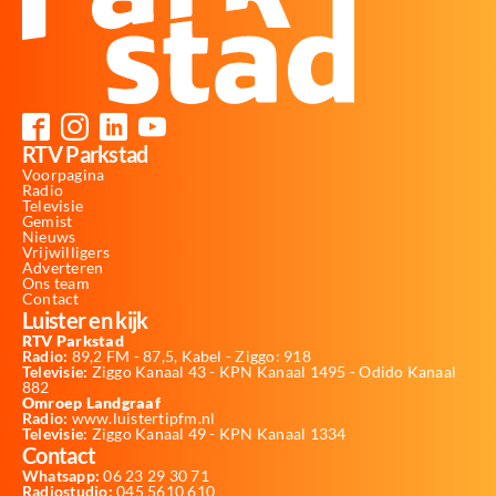
RTV Parkstad
Voorpagina
Radio
Televisie
Gemist
Nieuws
Vrijwilligers
Adverteren
Ons team
Contact
Luister en kijk
RTV Parkstad
Radio:
89,2 FM - 87,5, Kabel - Ziggo: 918
Televisie:
Ziggo Kanaal 43 - KPN Kanaal 1495 - Odido Kanaal
882
Omroep Landgraaf
Radio:
www.luistertipfm.nl
Televisie
: Ziggo Kanaal 49 - KPN Kanaal 1334
Contact
Whatsapp:
06 23 29 30 71
Radiostudio:
045 5610 610