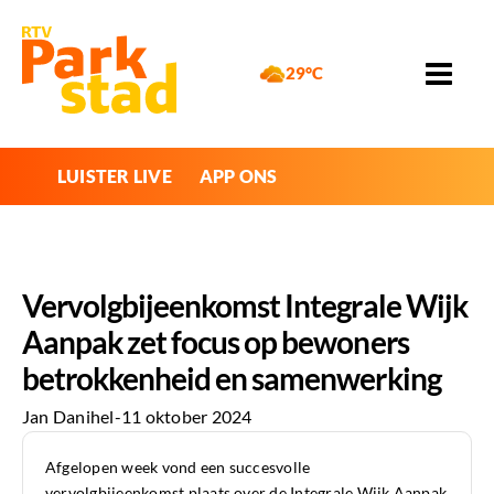
29°C
LUISTER LIVE
APP ONS
Vervolgbijeenkomst Integrale Wijk
Aanpak zet focus op bewoners
betrokkenheid en samenwerking
Jan Danihel
-
11 oktober 2024
Afgelopen week vond een succesvolle
vervolgbijeenkomst plaats over de Integrale Wijk Aanpak