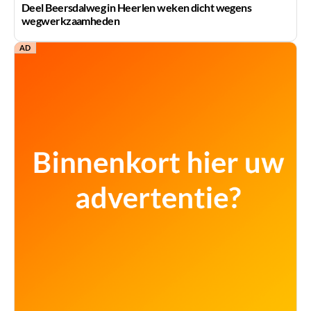
Deel Beersdalweg in Heerlen weken dicht wegens
wegwerkzaamheden
AD