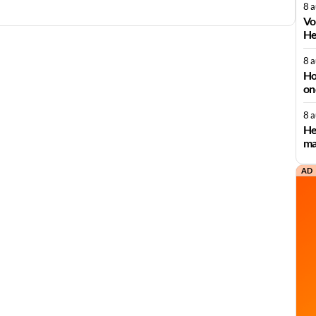
8 
Vo
He
8 
Ho
on
8 
He
ma
AD