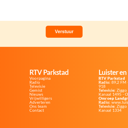
RTV Parkstad
Luister en 
Voorpagina
RTV Parkstad
Radio
Radio:
89,2 FM -
Televisie
918
Gemist
Televisie:
Ziggo 
Nieuws
Kanaal 1495 - 
Vrijwilligers
Omroep Landgr
Adverteren
Radio:
www.luis
Ons team
Televisie
: Ziggo
Contact
Kanaal 1334