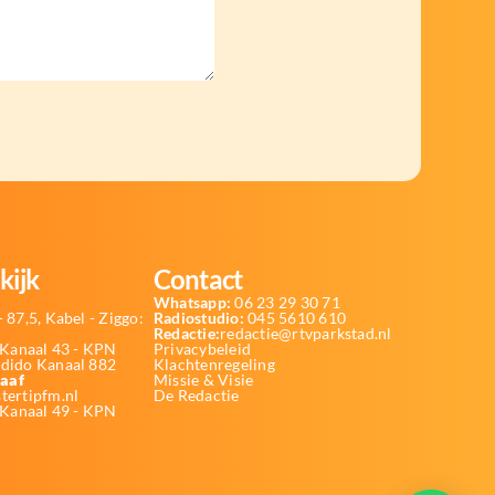
kijk
Contact
Whatsapp:
06 23 29 30 71
 87,5, Kabel - Ziggo:
Radiostudio:
045 5610 610
Redactie:
redactie@rtvparkstad.nl
Kanaal 43 - KPN
Privacybeleid
Odido Kanaal 882
Klachtenregeling
aaf
Missie & Visie
tertipfm.nl
De Redactie
 Kanaal 49 - KPN