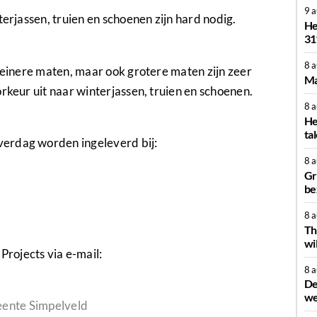
9 
terjassen, truien en schoenen zijn hard nodig.
He
31
8 
kleinere maten, maar ook grotere maten zijn zeer
Ma
rkeur uit naar winterjassen, truien en schoenen.
8 
He
ta
erdag worden ingeleverd bij:
8 
Gr
be
8 
Th
wi
rojects via e-mail:
8 
De
we
ente Simpelveld