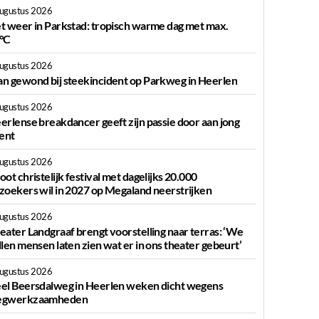
augustus 2026
t weer in Parkstad: tropisch warme dag met max.
°C
augustus 2026
n gewond bij steekincident op Parkweg in Heerlen
augustus 2026
erlense breakdancer geeft zijn passie door aan jong
lent
augustus 2026
oot christelijk festival met dagelijks 20.000
zoekers wil in 2027 op Megaland neerstrijken
augustus 2026
eater Landgraaf brengt voorstelling naar terras: ‘We
llen mensen laten zien wat er in ons theater gebeurt’
augustus 2026
el Beersdalweg in Heerlen weken dicht wegens
gwerkzaamheden