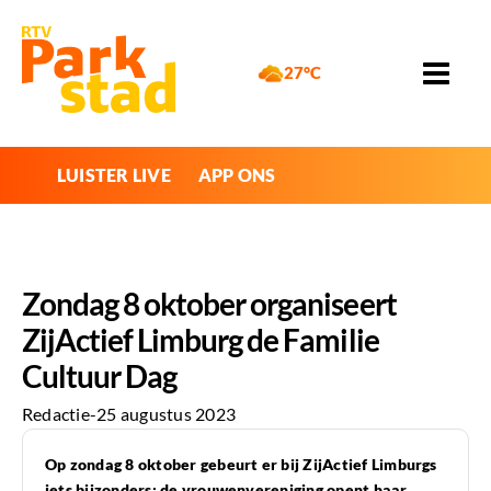
27°C
LUISTER LIVE
APP ONS
Zondag 8 oktober organiseert
ZijActief Limburg de Familie
Cultuur Dag
Redactie
-
25 augustus 2023
Op zondag 8 oktober gebeurt er bij ZijActief Limburgs
iets bijzonders: de vrouwenvereniging opent haar