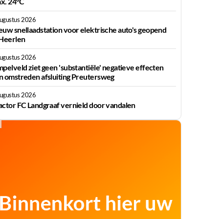
x. 24°C
augustus 2026
euw snellaadstation voor elektrische auto's geopend
 Heerlen
augustus 2026
mpelveld ziet geen 'substantiële' negatieve effecten
n omstreden afsluiting Preutersweg
augustus 2026
actor FC Landgraaf vernield door vandalen