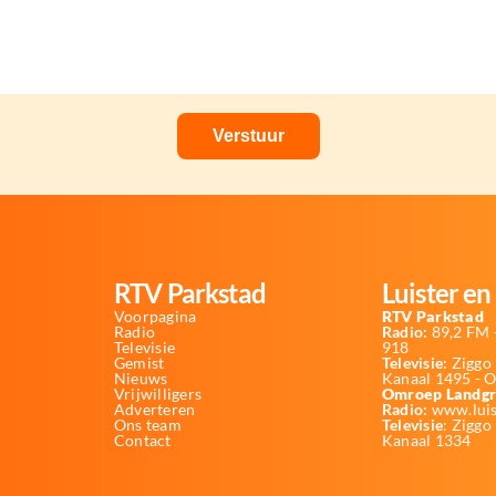
RTV Parkstad
Luister en 
Voorpagina
RTV Parkstad
Radio
Radio:
89,2 FM -
Televisie
918
Gemist
Televisie:
Ziggo 
Nieuws
Kanaal 1495 - 
Vrijwilligers
Omroep Landgr
Adverteren
Radio:
www.luis
Ons team
Televisie
: Ziggo
Contact
Kanaal 1334