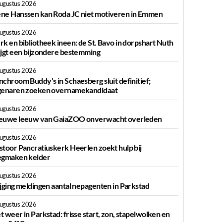
augustus 2026
ne Hanssen kan Roda JC niet motiveren in Emmen
augustus 2026
rk en bibliotheek ineen: de St. Bavo in dorpshart Nuth
ijgt een bijzondere bestemming
augustus 2026
nchroom Buddy's in Schaesberg sluit definitief;
genaren zoeken overnamekandidaat
augustus 2026
euwe leeuw van GaiaZOO onverwacht overleden
augustus 2026
stoor Pancratiuskerk Heerlen zoekt hulp bij
egmaken kelder
augustus 2026
ijging meldingen aantal nepagenten in Parkstad
augustus 2026
t weer in Parkstad: frisse start, zon, stapelwolken en