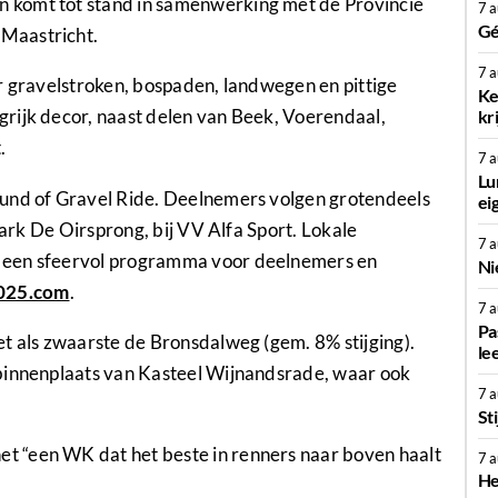
 komt tot stand in samenwerking met de Provincie
7 
Gé
Maastricht.
7 
r gravelstroken, bospaden, landwegen en pittige
Ke
rijk decor, naast delen van Beek, Voerendaal,
kr
.
7 
Lu
ound of Gravel Ride. Deelnemers volgen grotendeels
ei
park De Oirsprong, bij VV Alfa Sport. Lokale
7 
 een sfeervol programma voor deelnemers en
Ni
025.com
.
7 
Pa
t als zwaarste de Bronsdalweg (gem. 8% stijging).
le
 binnenplaats van Kasteel Wijnandsrade, waar ook
7 
St
 “een WK dat het beste in renners naar boven haalt
7 
He