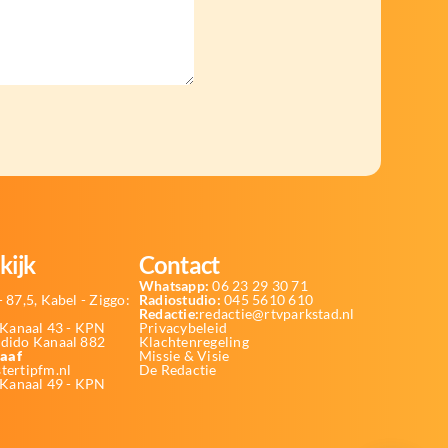
kijk
Contact
Whatsapp:
06 23 29 30 71
 87,5, Kabel - Ziggo:
Radiostudio:
045 5610 610
Redactie:
redactie@rtvparkstad.nl
Kanaal 43 - KPN
Privacybeleid
Odido Kanaal 882
Klachtenregeling
aaf
Missie & Visie
tertipfm.nl
De Redactie
 Kanaal 49 - KPN