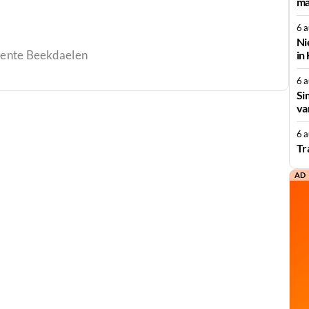
ma
6 
Ni
ente Beekdaelen
in
6 
Si
va
6 
Tr
AD