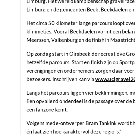
Limburg. Het wereldkampioenschap gravelracen
Limburg en de gemeenten Beek, Beekdaelen en 
Het circa 50 kilometer lange parcours loopt ove
klimmetjes. Vooral Beekdaelen vormt een belang
Meerssen, Valkenburg en de finish in Maastricht
Op zondag start in Oirsbeek de recreatieve Gr
hetzelfde parcours. Start en finish zijn op Sport
verenigingen en ondernemers zorgen daar voor
bezoekers. Inschrijven kan via
www.ucigravel2
Langs het parcours liggen vier beklimmingen, me
Een opvallend onderdeel is de passage over de
een fanzone komt.
Volgens mede-ontwerper Bram Tankink wordt het
én laat zien hoe karaktervol deze regio is.”