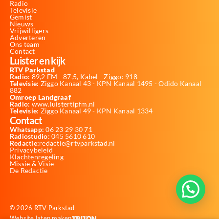
Radio
Televisie
Gemist
Nieuws
Vrijwilligers
Adverteren
Ons team
Contact
Luister en kijk
RTV Parkstad
Radio:
89,2 FM - 87,5, Kabel - Ziggo: 918
Televisie:
Ziggo Kanaal 43 - KPN Kanaal 1495 - Odido Kanaal
882
Omroep Landgraaf
Radio:
www.luistertipfm.nl
Televisie
: Ziggo Kanaal 49 - KPN Kanaal 1334
Contact
Whatsapp:
06 23 29 30 71
Radiostudio:
045 5610 610
Redactie:
redactie@rtvparkstad.nl
Privacybeleid
Klachtenregeling
Missie & Visie
De Redactie
© 2026 RTV Parkstad
Website laten maken