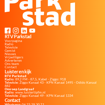
RTV Parkstad
Voorpagina
Radio
Televisie
Gemist
Nieuws
Vrijwilligers
Adverteren
Ons team
Contact
Luister en kijk
RTV Parkstad
Radio:
89,2 FM - 87,5, Kabel - Ziggo: 918
Televisie:
Ziggo Kanaal 43 - KPN Kanaal 1495 - Odido Kanaal
882
Omroep Landgraaf
Radio:
www.luistertipfm.nl
Televisie
: Ziggo Kanaal 49 - KPN Kanaal 1334
Contact
Whatsapp:
06 23 29 30 71