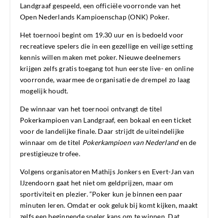
Landgraaf gespeeld, een officiële voorronde van het
Open Nederlands Kampioenschap (ONK) Poker.
Het toernooi begint om 19.30 uur en is bedoeld voor
recreatieve spelers die in een gezellige en veilige setting
kennis willen maken met poker. Nieuwe deelnemers
krijgen zelfs gratis toegang tot hun eerste live- en online
voorronde, waarmee de organisatie de drempel zo laag
mogelijk houdt.
De winnaar van het toernooi ontvangt de titel
Pokerkampioen van Landgraaf, een bokaal en een ticket
voor de landelijke finale. Daar strijdt de uiteindelijke
winnaar om de titel
Pokerkampioen van Nederland
en de
prestigieuze trofee.
Volgens organisatoren Mathijs Jonkers en Evert-Jan van
IJzendoorn gaat het niet om geldprijzen, maar om
sportiviteit en plezier. “Poker kun je binnen een paar
minuten leren. Omdat er ook geluk bij komt kijken, maakt
zelfs een beginnende speler kans om te winnen. Dat