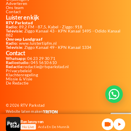
Adverteren
Ons team
Contact
Luister en kijk
RTV Parkstad
Radio:
89,2 FM - 87,5, Kabel - Ziggo: 918
Televisie:
Ziggo Kanaal 43 - KPN Kanaal 1495 - Odido Kanaal
882
Omroep Landgraaf
Radio:
www.luistertipfm.nl
Televisie
: Ziggo Kanaal 49 - KPN Kanaal 1334
Contact
Whatsapp:
06 23 29 30 71
Radiostudio:
045 5610 610
Redactie:
redactie@rtvparkstad.nl
Privacybeleid
Klachtenregeling
Missie & Visie
De Redactie
© 2026 RTV Parkstad
Website laten maken
Ren lenny ren
Nu Live
Acda En De Munnik