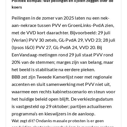
Politiek kompas: wat peilingen en lijsten zeggen over de
koers
Peilingen in de zomer van 2025 laten nu een nek-
aan-nekrace tussen PVV en GroenLinks-PvdA zien,
met de VVD kort daarachter. Bijvoorbeeld: 29 juli
(Verian) PVV 30 zetels, GL-PvdA 29, VVD 23; 28 juli
(Ipsos I&O) PVV 27, GL-PvdA 24, VVD 20. Bij
EenVandaag-metingen rond 29 juli staat PVV rond
20% van de stemmen; marges zijn van belang, maar
het beeld is stabilisatie na eerdere pieken.
BBB zet zijn Tweede Kamerlijst neer met regionale
accenten en sluit samenwerking met PVV niet uit,
waarmee een rechts kabinetsscenario en steun voor
het huidige beleid open blijft. De verkiezingsdatum
is vastgesteld op 29 oktober; partijen actualiseren
programma’s en kieswijzers in de aanloop.
Wat zegt dit? Ondanks massale protesten is er geen