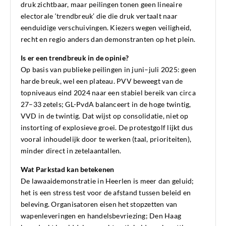
druk zichtbaar, maar peilingen tonen geen lineaire
electorale ‘trendbreuk’ die die druk vertaalt naar
eenduidige verschuivingen. Kiezers wegen veiligheid,
recht en regio anders dan demonstranten op het plein.
Is er een trendbreuk in de opinie?
Op basis van publieke peilingen in juni–juli 2025: geen
harde breuk, wel een plateau. PVV beweegt van de
topniveaus eind 2024 naar een stabiel bereik van circa
27–33 zetels; GL-PvdA balanceert in de hoge twintig,
VVD in de twintig. Dat wijst op consolidatie, niet op
instorting of explosieve groei. De protestgolf lijkt dus
vooral inhoudelijk door te werken (taal, prioriteiten),
minder direct in zetelaantallen.
Wat Parkstad kan betekenen
De lawaaidemonstratie in Heerlen is meer dan geluid;
het is een stress test voor de afstand tussen beleid en
beleving. Organisatoren eisen het stopzetten van
wapenleveringen en handelsbevriezing; Den Haag