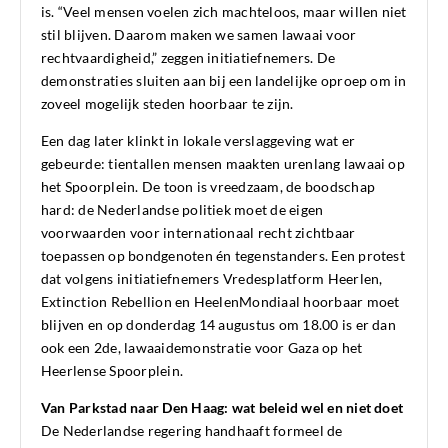
is. “Veel mensen voelen zich machteloos, maar willen niet
stil blijven. Daarom maken we samen lawaai voor
rechtvaardigheid,” zeggen initiatiefnemers. De
demonstraties sluiten aan bij een landelijke oproep om in
zoveel mogelijk steden hoorbaar te zijn.
Een dag later klinkt in lokale verslaggeving wat er
gebeurde: tientallen mensen maakten urenlang lawaai op
het Spoorplein. De toon is vreedzaam, de boodschap
hard: de Nederlandse politiek moet de eigen
voorwaarden voor internationaal recht zichtbaar
toepassen op bondgenoten én tegenstanders. Een protest
dat volgens initiatiefnemers Vredesplatform Heerlen,
Extinction Rebellion en HeelenMondiaal hoorbaar moet
blijven en op donderdag 14 augustus om 18.00 is er dan
ook een 2de, lawaaidemonstratie voor Gaza op het
Heerlense Spoorplein.
Van Parkstad naar Den Haag: wat beleid wel en niet doet
De Nederlandse regering handhaaft formeel de