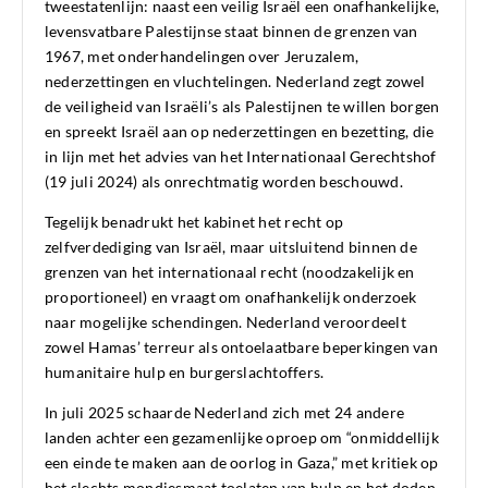
tweestatenlijn: naast een veilig Israël een onafhankelijke,
levensvatbare Palestijnse staat binnen de grenzen van
1967, met onderhandelingen over Jeruzalem,
nederzettingen en vluchtelingen. Nederland zegt zowel
de veiligheid van Israëli’s als Palestijnen te willen borgen
en spreekt Israël aan op nederzettingen en bezetting, die
in lijn met het advies van het Internationaal Gerechtshof
(19 juli 2024) als onrechtmatig worden beschouwd.
Tegelijk benadrukt het kabinet het recht op
zelfverdediging van Israël, maar uitsluitend binnen de
grenzen van het internationaal recht (noodzakelijk en
proportioneel) en vraagt om onafhankelijk onderzoek
naar mogelijke schendingen. Nederland veroordeelt
zowel Hamas’ terreur als ontoelaatbare beperkingen van
humanitaire hulp en burgerslachtoffers.
In juli 2025 schaarde Nederland zich met 24 andere
landen achter een gezamenlijke oproep om “onmiddellijk
een einde te maken aan de oorlog in Gaza,” met kritiek op
het slechts mondjesmaat toelaten van hulp en het doden