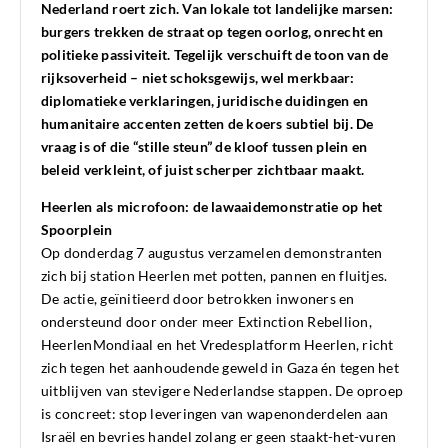
Nederland roert zich. Van lokale tot landelijke marsen:
burgers trekken de straat op tegen oorlog, onrecht en
politieke passiviteit. Tegelijk verschuift de toon van de
rijksoverheid – niet schoksgewijs, wel merkbaar:
diplomatieke verklaringen, juridische duidingen en
humanitaire accenten zetten de koers subtiel bij. De
vraag is of die “stille steun” de kloof tussen plein en
beleid verkleint, of juist scherper zichtbaar maakt.
Heerlen als microfoon: de lawaaidemonstratie op het
Spoorplein
Op donderdag 7 augustus verzamelen demonstranten
zich bij station Heerlen met potten, pannen en fluitjes.
De actie, geïnitieerd door betrokken inwoners en
ondersteund door onder meer Extinction Rebellion,
HeerlenMondiaal en het Vredesplatform Heerlen, richt
zich tegen het aanhoudende geweld in Gaza én tegen het
uitblijven van stevigere Nederlandse stappen. De oproep
is concreet: stop leveringen van wapenonderdelen aan
Israël en bevries handel zolang er geen staakt-het-vuren