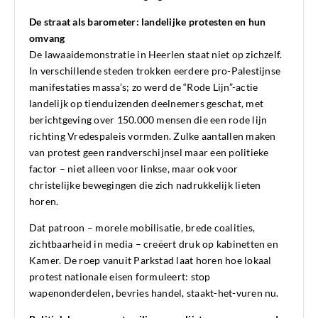
De straat als barometer: landelijke protesten en hun
omvang
De lawaaidemonstratie in Heerlen staat niet op zichzelf.
In verschillende steden trokken eerdere pro-Palestijnse
manifestaties massa’s; zo werd de “Rode Lijn”-actie
landelijk op tienduizenden deelnemers geschat, met
berichtgeving over 150.000 mensen die een rode lijn
richting Vredespaleis vormden. Zulke aantallen maken
van protest geen randverschijnsel maar een politieke
factor – niet alleen voor linkse, maar ook voor
christelijke bewegingen die zich nadrukkelijk lieten
horen.
Dat patroon – morele mobilisatie, brede coalities,
zichtbaarheid in media – creëert druk op kabinetten en
Kamer. De roep vanuit Parkstad laat horen hoe lokaal
protest nationale eisen formuleert: stop
wapenonderdelen, bevries handel, staakt-het-vuren nu.