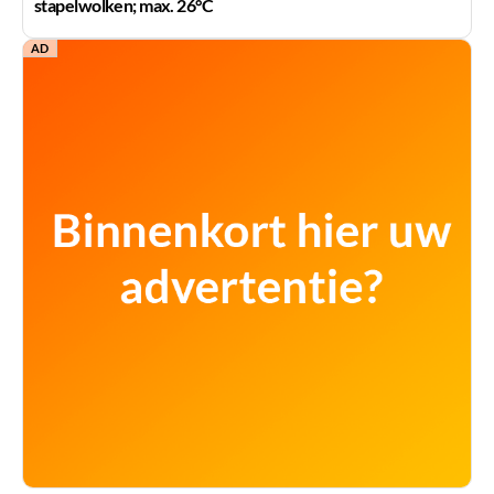
stapelwolken; max. 26°C
AD