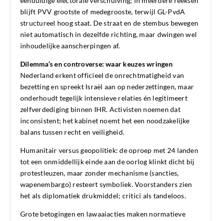
eenduidige electorale verschuiving; in meerdere reeksen
blijft PVV grootste of medegrooste, terwijl GL-PvdA
structureel hoog staat. De straat en de stembus bewegen
niet automatisch in dezelfde richting, maar dwingen wel
inhoudelijke aanscherpingen af.
Dilemma’s en controverse: waar keuzes wringen
Nederland erkent officieel de onrechtmatigheid van
bezetting en spreekt Israël aan op nederzettingen, maar
onderhoudt tegelijk intensieve relaties én legitimeert
zelfverdediging binnen IHR. Activisten noemen dat
inconsistent; het kabinet noemt het een noodzakelijke
balans tussen recht en veiligheid.
Humanitair versus geopolitiek: de oproep met 24 landen
tot een onmiddellijk einde aan de oorlog klinkt dicht bij
protestleuzen, maar zonder mechanisme (sancties,
wapenembargo) resteert symboliek. Voorstanders zien
het als diplomatiek drukmiddel; critici als tandeloos.
Grote betogingen en lawaaiacties maken normatieve