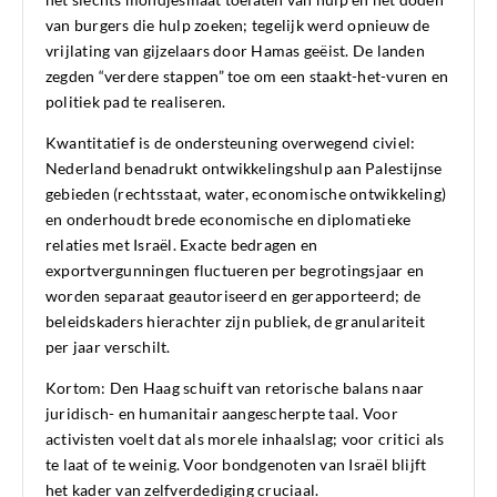
van burgers die hulp zoeken; tegelijk werd opnieuw de
vrijlating van gijzelaars door Hamas geëist. De landen
zegden “verdere stappen” toe om een staakt-het-vuren en
politiek pad te realiseren.
Kwantitatief is de ondersteuning overwegend civiel:
Nederland benadrukt ontwikkelingshulp aan Palestijnse
gebieden (rechtsstaat, water, economische ontwikkeling)
en onderhoudt brede economische en diplomatieke
relaties met Israël. Exacte bedragen en
exportvergunningen fluctueren per begrotingsjaar en
worden separaat geautoriseerd en gerapporteerd; de
beleidskaders hierachter zijn publiek, de granulariteit
per jaar verschilt.
Kortom: Den Haag schuift van retorische balans naar
juridisch- en humanitair aangescherpte taal. Voor
activisten voelt dat als morele inhaalslag; voor critici als
te laat of te weinig. Voor bondgenoten van Israël blijft
het kader van zelfverdediging cruciaal.