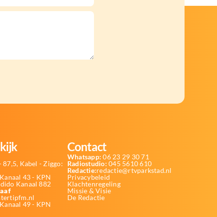
kijk
Contact
Whatsapp:
06 23 29 30 71
 87,5, Kabel - Ziggo:
Radiostudio:
045 5610 610
Redactie:
redactie@rtvparkstad.nl
Kanaal 43 - KPN
Privacybeleid
Odido Kanaal 882
Klachtenregeling
aaf
Missie & Visie
tertipfm.nl
De Redactie
 Kanaal 49 - KPN