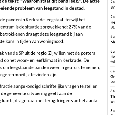
 de tekst: “Waarom staat dit pand leeg?”. De actie
9 
37
oeiende probleem van leegstand in de stad.
9 
n de panden in Kerkrade leegstaat, terwijl het
He
t centrum is de situatie zorgwekkend: 27% van de
31
 betrokkenen draagt deze leegstand bij aan
8 
te kans in tijden van woningnood.
Ma
8 
 van de SP uit de regio. Zij willen met de posters
He
nd op het woon- en leefklimaat in Kerkrade. De
ta
g is om leegstaande panden weer in gebruik te nemen,
8 
geren moeilijk te vinden zijn.
Gr
be
fractie aangekondigd schriftelijke vragen te stellen
8 
e de gemeente uitvoering geeft aan de
Th
 kan bijdragen aan het terugdringen van het aantal
wi
8 