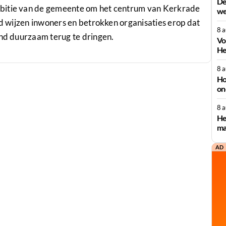
De
mbitie van de gemeente om het centrum van Kerkrade
we
jd wijzen inwoners en betrokken organisaties erop dat
8 
and duurzaam terug te dringen.
Vo
He
8 
Ho
on
8 
He
ma
AD