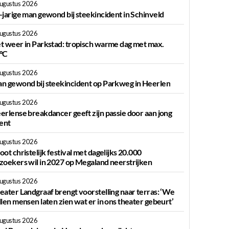
augustus 2026
-jarige man gewond bij steekincident in Schinveld
augustus 2026
t weer in Parkstad: tropisch warme dag met max.
°C
augustus 2026
n gewond bij steekincident op Parkweg in Heerlen
augustus 2026
erlense breakdancer geeft zijn passie door aan jong
lent
augustus 2026
oot christelijk festival met dagelijks 20.000
zoekers wil in 2027 op Megaland neerstrijken
augustus 2026
eater Landgraaf brengt voorstelling naar terras: ‘We
llen mensen laten zien wat er in ons theater gebeurt’
augustus 2026