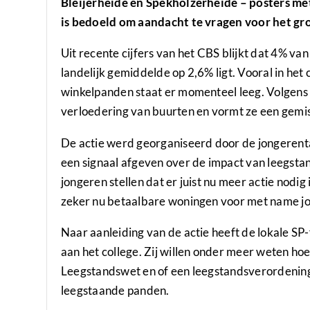
Bleijerheide en Spekholzerheide – posters met
is bedoeld om aandacht te vragen voor het gr
Uit recente cijfers van het CBS blijkt dat 4% va
landelijk gemiddelde op 2,6% ligt. Vooral in he
winkelpanden staat er momenteel leeg. Volgens
verloedering van buurten en vormt ze een gemis
De actie werd georganiseerd door de jongerentak
een signaal afgeven over de impact van leegsta
jongeren stellen dat er juist nu meer actie nodi
zeker nu betaalbare woningen voor met name jon
Naar aanleiding van de actie heeft de lokale SP-
aan het college. Zij willen onder meer weten ho
Leegstandswet en of een leegstandsverordening
leegstaande panden.