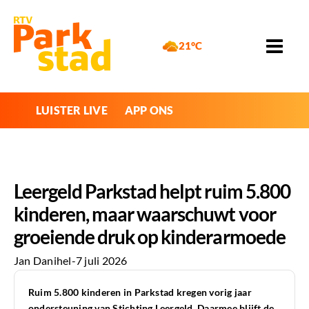
21°C
LUISTER LIVE
APP ONS
Leergeld Parkstad helpt ruim 5.800
kinderen, maar waarschuwt voor
groeiende druk op kinderarmoede
Jan Danihel
-
7 juli 2026
Ruim 5.800 kinderen in Parkstad kregen vorig jaar
ondersteuning van Stichting Leergeld. Daarmee blijft de