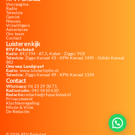
Voorpagina
Radio
Televisie
Gemist
Nieuws
Vrijwilligers
Adverteren
Ons team
Contact
Luister en kijk
RTV Parkstad
Radio:
89,2 FM - 87,5, Kabel - Ziggo: 918
Televisie:
Ziggo Kanaal 43 - KPN Kanaal 1495 - Odido Kanaal
882
Omroep Landgraaf
Radio:
www.luistertipfm.nl
Televisie
: Ziggo Kanaal 49 - KPN Kanaal 1334
Contact
Whatsapp:
06 23 29 30 71
Radiostudio:
045 5610 610
Redactie:
redactie@rtvparkstad.nl
Privacybeleid
Klachtenregeling
Missie & Visie
De Redactie
© 2026 RTV Parkstad