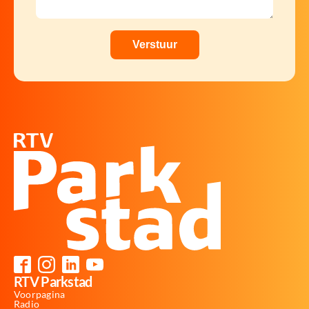
RTV Parkstad
Voorpagina
Radio