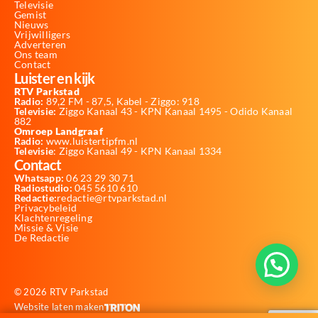
Televisie
Gemist
Nieuws
Vrijwilligers
Adverteren
Ons team
Contact
Luister en kijk
RTV Parkstad
Radio:
89,2 FM - 87,5, Kabel - Ziggo: 918
Televisie:
Ziggo Kanaal 43 - KPN Kanaal 1495 - Odido Kanaal
882
Omroep Landgraaf
Radio:
www.luistertipfm.nl
Televisie
: Ziggo Kanaal 49 - KPN Kanaal 1334
Contact
Whatsapp:
06 23 29 30 71
Radiostudio:
045 5610 610
Redactie:
redactie@rtvparkstad.nl
Privacybeleid
Klachtenregeling
Missie & Visie
De Redactie
© 2026 RTV Parkstad
Website laten maken