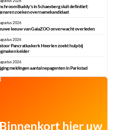
augustus 2026
nchroom Buddy's in Schaesberg sluit definitief;
genaren zoeken overnamekandidaat
augustus 2026
euwe leeuw van GaiaZOO onverwacht overleden
augustus 2026
stoor Pancratiuskerk Heerlen zoekt hulp bij
egmaken kelder
augustus 2026
ijging meldingen aantal nepagenten in Parkstad