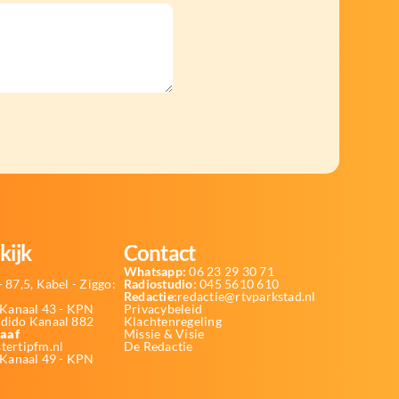
kijk
Contact
Whatsapp:
06 23 29 30 71
 87,5, Kabel - Ziggo:
Radiostudio:
045 5610 610
Redactie:
redactie@rtvparkstad.nl
Kanaal 43 - KPN
Privacybeleid
Odido Kanaal 882
Klachtenregeling
aaf
Missie & Visie
tertipfm.nl
De Redactie
 Kanaal 49 - KPN