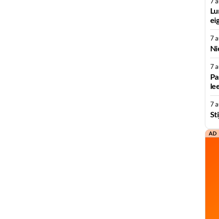
7 
Lu
ei
7 
Ni
7 
Pa
le
7 
St
AD