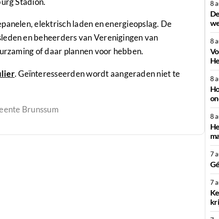
urg Stadion
.
8 
De
we
panelen, elektrisch laden en energieopslag. De
sleden en beheerders van Verenigingen van
8 
duurzaming of daar plannen voor hebben.
Vo
He
lier
. Geïnteresseerden wordt aangeraden niet te
8 
Ho
on
eente Brunssum
8 
He
ma
7 
Gé
7 
Ke
kr