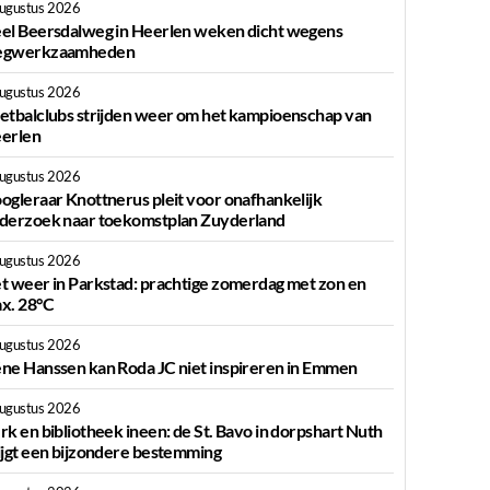
augustus 2026
el Beersdalweg in Heerlen weken dicht wegens
gwerkzaamheden
augustus 2026
etbalclubs strijden weer om het kampioenschap van
erlen
augustus 2026
ogleraar Knottnerus pleit voor onafhankelijk
derzoek naar toekomstplan Zuyderland
augustus 2026
t weer in Parkstad: prachtige zomerdag met zon en
x. 28°C
augustus 2026
ne Hanssen kan Roda JC niet inspireren in Emmen
augustus 2026
rk en bibliotheek ineen: de St. Bavo in dorpshart Nuth
ijgt een bijzondere bestemming