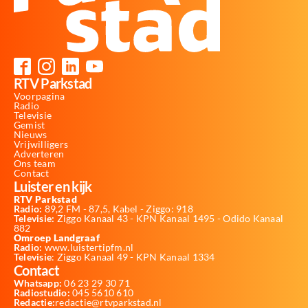
RTV Parkstad
Voorpagina
Radio
Televisie
Gemist
Nieuws
Vrijwilligers
Adverteren
Ons team
Contact
Luister en kijk
RTV Parkstad
Radio:
89,2 FM - 87,5, Kabel - Ziggo: 918
Televisie:
Ziggo Kanaal 43 - KPN Kanaal 1495 - Odido Kanaal
882
Omroep Landgraaf
Radio:
www.luistertipfm.nl
Televisie
: Ziggo Kanaal 49 - KPN Kanaal 1334
Contact
Whatsapp:
06 23 29 30 71
Radiostudio:
045 5610 610
Redactie:
redactie@rtvparkstad.nl