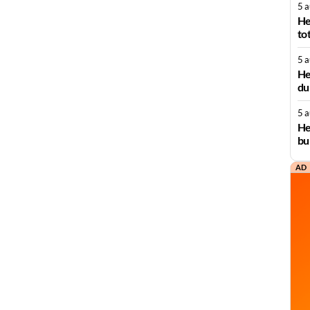
5 
He
to
5 
He
du
5 
He
bu
AD