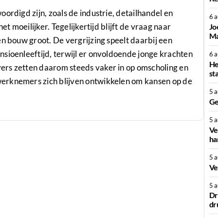
ordigd zijn, zoals de industrie, detailhandel en
6 
et moeilijker. Tegelijkertijd blijft de vraag naar
Jo
Ma
en bouw groot. De vergrijzing speelt daarbij een
sioenleeftijd, terwijl er onvoldoende jonge krachten
6 
He
ers zetten daarom steeds vaker in op omscholing en
st
erknemers zich blijven ontwikkelen om kansen op de
5 
Ge
5 
Ve
ha
5 
Ve
5 
Dr
dr