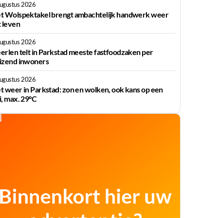
augustus 2026
t Wolspektakel brengt ambachtelijk handwerk weer
t leven
augustus 2026
erlen telt in Parkstad meeste fastfoodzaken per
izend inwoners
augustus 2026
t weer in Parkstad: zon en wolken, ook kans op een
i, max. 29°C