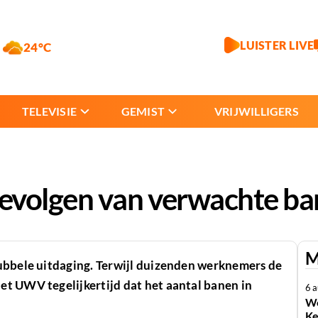
LUISTER LIVE
24°C
TELEVISIE
GEMIST
VRIJWILLIGERS
gevolgen van verwachte b
M
ubbele uitdaging. Terwijl duizenden werknemers de
t UWV tegelijkertijd dat het aantal banen in
6 
We
Ke