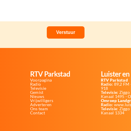
RTV Parkstad
Luister en 
Voorpagina
RTV Parkstad
Radio
Radio:
89,2 FM -
Televisie
918
Gemist
Televisie:
Ziggo 
Nieuws
Kanaal 1495 - 
Vrijwilligers
Omroep Landgr
Adverteren
Radio:
www.luis
Ons team
Televisie
: Ziggo
Contact
Kanaal 1334