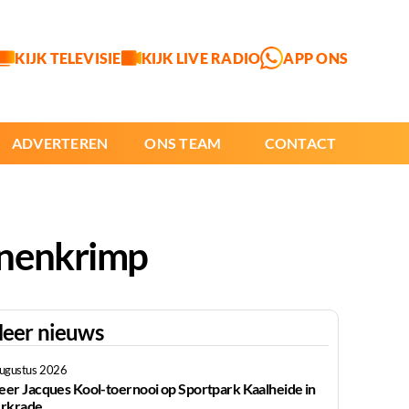
KIJK TELEVISIE
KIJK LIVE RADIO
APP ONS
ADVERTEREN
ONS TEAM
CONTACT
anenkrimp
eer nieuws
augustus 2026
er Jacques Kool-toernooi op Sportpark Kaalheide in
rkrade