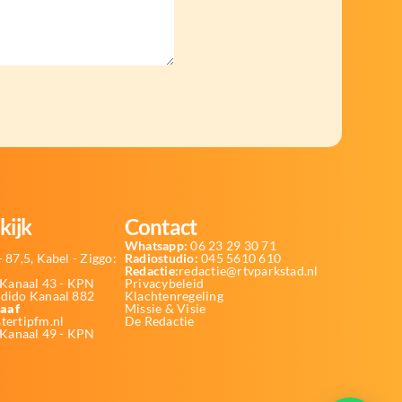
kijk
Contact
Whatsapp:
06 23 29 30 71
 87,5, Kabel - Ziggo:
Radiostudio:
045 5610 610
Redactie:
redactie@rtvparkstad.nl
Kanaal 43 - KPN
Privacybeleid
Odido Kanaal 882
Klachtenregeling
aaf
Missie & Visie
tertipfm.nl
De Redactie
 Kanaal 49 - KPN