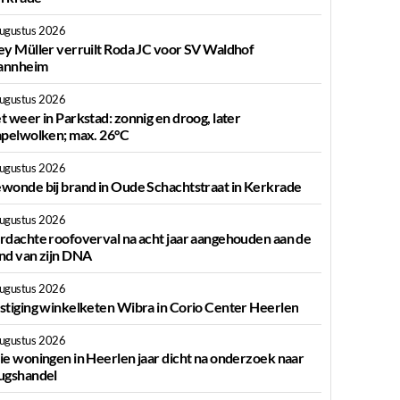
augustus 2026
ey Müller verruilt Roda JC voor SV Waldhof
nnheim
augustus 2026
t weer in Parkstad: zonnig en droog, later
apelwolken; max. 26°C
augustus 2026
wonde bij brand in Oude Schachtstraat in Kerkrade
augustus 2026
rdachte roofoverval na acht jaar aangehouden aan de
nd van zijn DNA
augustus 2026
stiging winkelketen Wibra in Corio Center Heerlen
augustus 2026
ie woningen in Heerlen jaar dicht na onderzoek naar
ugshandel