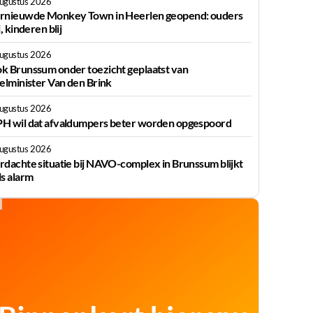
augustus 2026
rnieuwde Monkey Town in Heerlen geopend: ouders
j, kinderen blij
augustus 2026
k Brunssum onder toezicht geplaatst van
ielminister Van den Brink
augustus 2026
H wil dat afvaldumpers beter worden opgespoord
augustus 2026
rdachte situatie bij NAVO-complex in Brunssum blijkt
ls alarm