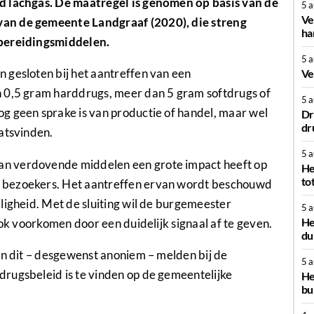
d lachgas. De maatregel is genomen op basis van de
5 
Ve
van de gemeente Landgraaf (2020), die streng
ha
rbereidingsmiddelen.
5 
 gesloten bij het aantreffen van een
Ve
n 0,5 gram harddrugs, meer dan 5 gram softdrugs of
5 
g geen sprake is van productie of handel, maar wel
Dr
dr
atsvinden.
5 
n verdovende middelen een grote impact heeft op
He
to
 bezoekers. Het aantreffen ervan wordt beschouwd
ligheid. Met de sluiting wil de burgemeester
5 
He
ook voorkomen door een duidelijk signaal af te geven.
du
en dit – desgewenst anoniem – melden bij de
5 
rugsbeleid is te vinden op de gemeentelijke
He
bu