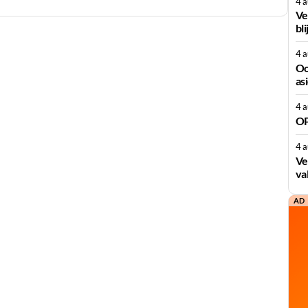
4 
Ve
bli
4 
Oo
as
4 
OP
4 
Ve
va
AD