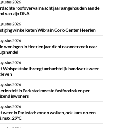
augustus 2026
rdachte roofoverval na acht jaar aangehouden aan de
nd van zijn DNA
augustus 2026
stiging winkelketen Wibra in Corio Center Heerlen
augustus 2026
ie woningen in Heerlen jaar dicht na onderzoek naar
ugshandel
augustus 2026
t Wolspektakel brengt ambachtelijk handwerk weer
t leven
augustus 2026
erlen telt in Parkstad meeste fastfoodzaken per
izend inwoners
augustus 2026
t weer in Parkstad: zon en wolken, ook kans op een
i, max. 29°C