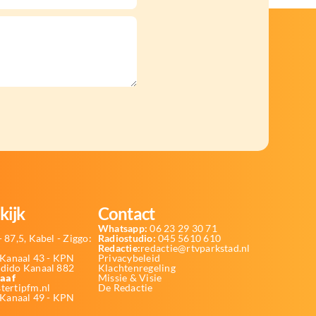
kijk
Contact
Whatsapp:
06 23 29 30 71
 87,5, Kabel - Ziggo:
Radiostudio:
045 5610 610
Redactie:
redactie@rtvparkstad.nl
Kanaal 43 - KPN
Privacybeleid
Odido Kanaal 882
Klachtenregeling
aaf
Missie & Visie
tertipfm.nl
De Redactie
 Kanaal 49 - KPN