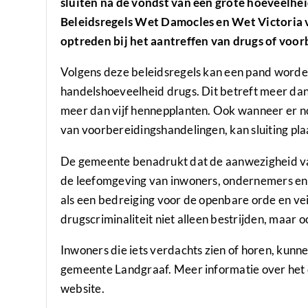
sluiten na de vondst van een grote hoeveelhei
Beleidsregels Wet Damocles en Wet Victoria 
optreden bij het aantreffen van drugs of voo
Volgens deze beleidsregels kan een pand worden
handelshoeveelheid drugs. Dit betreft meer da
meer dan vijf hennepplanten. Ook wanneer er no
van voorbereidingshandelingen, kan sluiting pla
De gemeente benadrukt dat de aanwezigheid va
de leefomgeving van inwoners, ondernemers en
als een bedreiging voor de openbare orde en vei
drugscriminaliteit niet alleen bestrijden, maar 
Inwoners die iets verdachts zien of horen, kunn
gemeente Landgraaf. Meer informatie over het d
website.