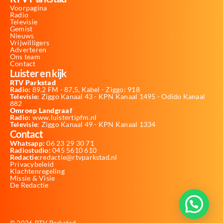
Voorpagina
Radio
Televisie
Gemist
Nieuws
Vrijwilligers
Adverteren
Ons team
Contact
Luister en kijk
RTV Parkstad
Radio:
89,2 FM - 87,5, Kabel - Ziggo: 918
Televisie:
Ziggo Kanaal 43 - KPN Kanaal 1495 - Odido Kanaal
882
Omroep Landgraaf
Radio:
www.luistertipfm.nl
Televisie
: Ziggo Kanaal 49 - KPN Kanaal 1334
Contact
Whatsapp:
06 23 29 30 71
Radiostudio:
045 5610 610
Redactie:
redactie@rtvparkstad.nl
Privacybeleid
Klachtenregeling
Missie & Visie
De Redactie
© 2026 RTV Parkstad