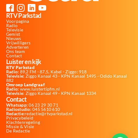
RTV Parkstad
Voorpagina
Radio
Televisie
Gemist
Nieuws
Vrijwilligers
Adverteren
Ons team
Contact
Luister en kijk
RTV Parkstad
Radio:
89,2 FM - 87,5, Kabel - Ziggo: 918
Televisie:
Ziggo Kanaal 43 - KPN Kanaal 1495 - Odido Kanaal
882
Omroep Landgraaf
Radio:
www.luistertipfm.nl
Televisie
: Ziggo Kanaal 49 - KPN Kanaal 1334
Contact
Whatsapp:
06 23 29 30 71
Radiostudio:
045 5610 610
Redactie:
redactie@rtvparkstad.nl
Privacybeleid
Klachtenregeling
Missie & Visie
De Redactie