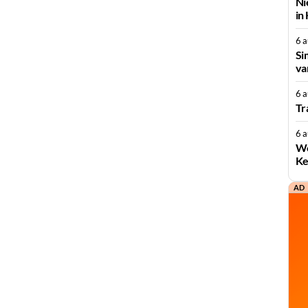
Ni
in
6 
Si
va
6 
Tr
6 
We
Ke
AD