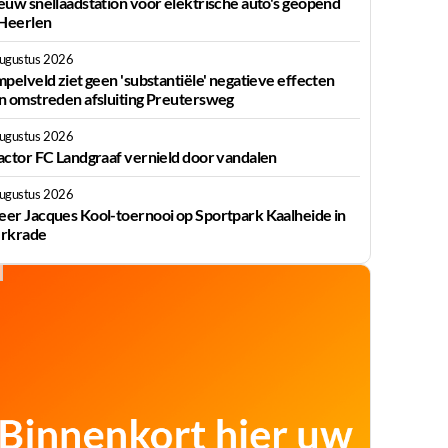
euw snellaadstation voor elektrische auto's geopend
 Heerlen
augustus 2026
mpelveld ziet geen 'substantiële' negatieve effecten
n omstreden afsluiting Preutersweg
augustus 2026
actor FC Landgraaf vernield door vandalen
augustus 2026
er Jacques Kool-toernooi op Sportpark Kaalheide in
rkrade