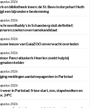
augustus 2026
rk en bibliotheek ineen: de St. Bavo in dorpshart Nuth
ijgt een bijzondere bestemming
augustus 2026
nchroom Buddy's in Schaesberg sluit definitief;
genaren zoeken overnamekandidaat
augustus 2026
euwe leeuw van GaiaZOO onverwacht overleden
augustus 2026
stoor Pancratiuskerk Heerlen zoekt hulp bij
egmaken kelder
augustus 2026
ijging meldingen aantal nepagenten in Parkstad
augustus 2026
t weer in Parkstad: frisse start, zon, stapelwolken en
x. 24°C
augustus 2026