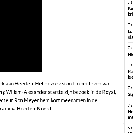
7 
Ke
kr
7 
Lu
ei
7 
Ni
7 
Pa
le
k aan Heerlen. Het bezoek stond in het teken van
7 
 Willem-Alexander startte zijn bezoek in de Royal,
St
cteur Ron Meyer hem kort meenamen in de
7 
ogramma Heerlen-Noord.
He
ma
6 