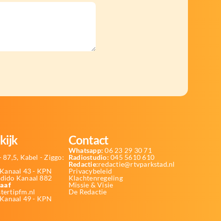
kijk
Contact
Whatsapp:
06 23 29 30 71
 87,5, Kabel - Ziggo:
Radiostudio:
045 5610 610
Redactie:
redactie@rtvparkstad.nl
Kanaal 43 - KPN
Privacybeleid
Odido Kanaal 882
Klachtenregeling
aaf
Missie & Visie
tertipfm.nl
De Redactie
 Kanaal 49 - KPN