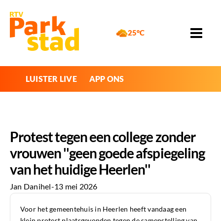
25°C
LUISTER LIVE
APP ONS
Protest tegen een college zonder
vrouwen ''geen goede afspiegeling
van het huidige Heerlen''
Jan Danihel
-
13 mei 2026
Voor het gemeentehuis in Heerlen heeft vandaag een
klein protest plaatsgevonden tegen de samenstelling van