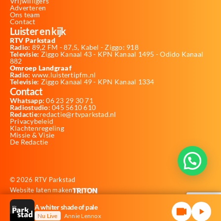
Vrijwilligers
Adverteren
Ons team
Contact
Luister en kijk
RTV Parkstad
Radio:
89,2 FM - 87,5, Kabel - Ziggo: 918
Televisie:
Ziggo Kanaal 43 - KPN Kanaal 1495 - Odido Kanaal
882
Omroep Landgraaf
Radio:
www.luistertipfm.nl
Televisie
: Ziggo Kanaal 49 - KPN Kanaal 1334
Contact
Whatsapp:
06 23 29 30 71
Radiostudio:
045 5610 610
Redactie:
redactie@rtvparkstad.nl
Privacybeleid
Klachtenregeling
Missie & Visie
De Redactie
© 2026 RTV Parkstad
Website laten maken
A whiter shade of pale
Nu Live
Annie Lennox