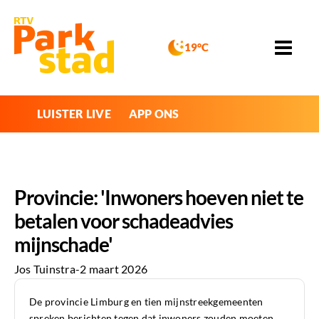
19°C
LUISTER LIVE
APP ONS
Provincie: 'Inwoners hoeven niet te
betalen voor schadeadvies
mijnschade'
Jos Tuinstra
-
2 maart 2026
De provincie Limburg en tien mijnstreekgemeenten
spreken berichten tegen dat inwoners zouden moeten