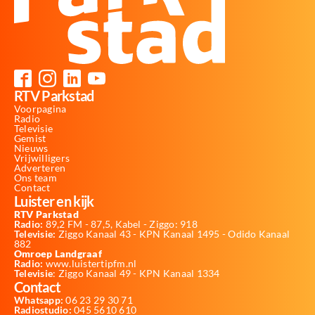
RTV Parkstad
Voorpagina
Radio
Televisie
Gemist
Nieuws
Vrijwilligers
Adverteren
Ons team
Contact
Luister en kijk
RTV Parkstad
Radio:
89,2 FM - 87,5, Kabel - Ziggo: 918
Televisie:
Ziggo Kanaal 43 - KPN Kanaal 1495 - Odido Kanaal
882
Omroep Landgraaf
Radio:
www.luistertipfm.nl
Televisie
: Ziggo Kanaal 49 - KPN Kanaal 1334
Contact
Whatsapp:
06 23 29 30 71
Radiostudio:
045 5610 610