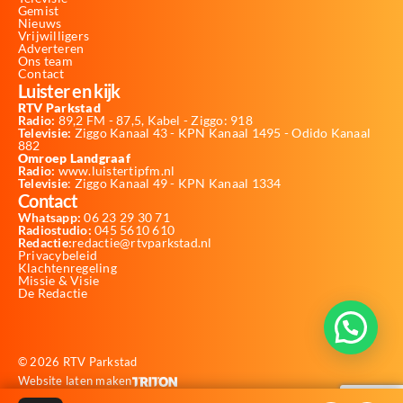
Gemist
Nieuws
Vrijwilligers
Adverteren
Ons team
Contact
Luister en kijk
RTV Parkstad
Radio:
89,2 FM - 87,5, Kabel - Ziggo: 918
Televisie:
Ziggo Kanaal 43 - KPN Kanaal 1495 - Odido Kanaal
882
Omroep Landgraaf
Radio:
www.luistertipfm.nl
Televisie
: Ziggo Kanaal 49 - KPN Kanaal 1334
Contact
Whatsapp:
06 23 29 30 71
Radiostudio:
045 5610 610
Redactie:
redactie@rtvparkstad.nl
Privacybeleid
Klachtenregeling
Missie & Visie
De Redactie
© 2026 RTV Parkstad
Website laten maken