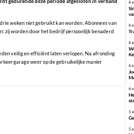
wordt gedurende deze periode afgesloten in verband
6 
Si
va
 drie weken niet gebruikt kan worden. Abonnees van
6 
: zij worden door het bedrijf persoonlijk benaderd
Tr
6 
We
den veilig en efficiënt laten verlopen. Na afronding
Ke
keergarage weer op de gebruikelijke manier
6 
Jo
Ma
6 
He
st
5 
Ge
5 