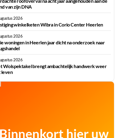
rdachte roofoverval na acht jaar aangehouden aan de
nd van zijn DNA
augustus 2026
stiging winkelketen Wibra in Corio Center Heerlen
augustus 2026
ie woningen in Heerlen jaar dicht na onderzoek naar
ugshandel
augustus 2026
t Wolspektakel brengt ambachtelijk handwerk weer
t leven