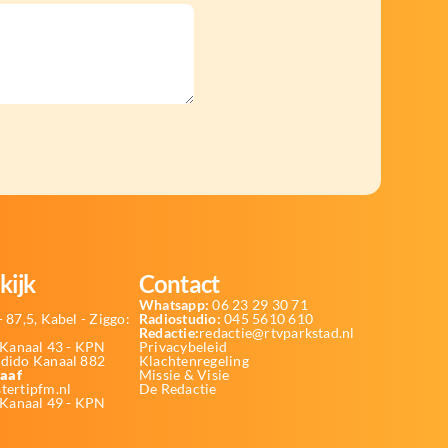
kijk
Contact
Whatsapp:
06 23 29 30 71
 87,5, Kabel - Ziggo:
Radiostudio:
045 5610 610
Redactie:
redactie@rtvparkstad.nl
Kanaal 43 - KPN
Privacybeleid
Odido Kanaal 882
Klachtenregeling
aaf
Missie & Visie
tertipfm.nl
De Redactie
 Kanaal 49 - KPN