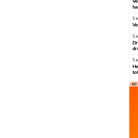
Ve
ha
5 
Ve
5 
Dr
dr
5 
He
to
AD