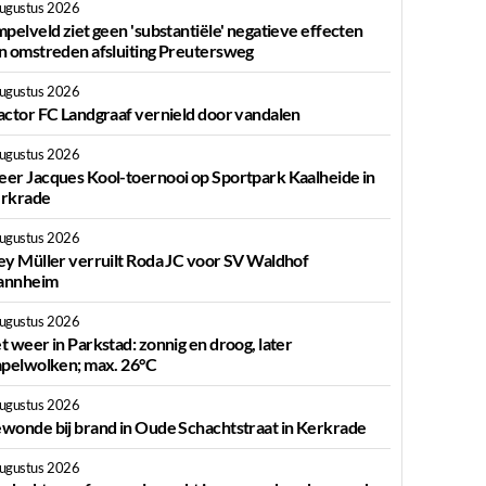
augustus 2026
mpelveld ziet geen 'substantiële' negatieve effecten
n omstreden afsluiting Preutersweg
augustus 2026
actor FC Landgraaf vernield door vandalen
augustus 2026
er Jacques Kool-toernooi op Sportpark Kaalheide in
rkrade
augustus 2026
ey Müller verruilt Roda JC voor SV Waldhof
nnheim
augustus 2026
t weer in Parkstad: zonnig en droog, later
apelwolken; max. 26°C
augustus 2026
wonde bij brand in Oude Schachtstraat in Kerkrade
augustus 2026